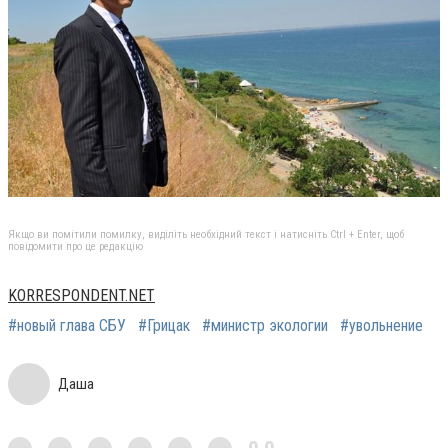
Якщо ви помітили помилку, виділіть необхідний текст і натисніть Ctrl + Enter, щоб
повідомити про це редакцію
KORRESPONDENT.NET
#новый глава СБУ
#Грицак
#министр экологии
#увольнение
Даша