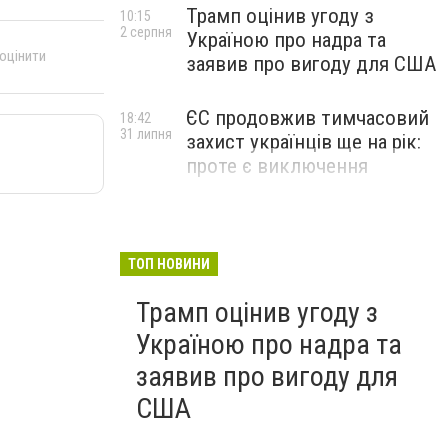
Трамп оцінив угоду з
10:15
2 серпня
Україною про надра та
 оцінити
заявив про вигоду для США
ЄС продовжив тимчасовий
18:42
31 липня
захист українців ще на рік:
проте є виключення
ТОП НОВИНИ
Трамп оцінив угоду з
Україною про надра та
заявив про вигоду для
США