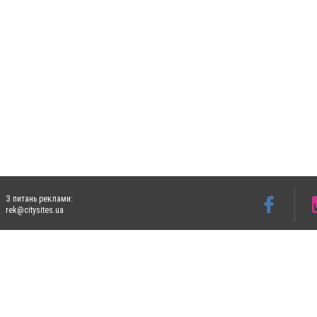
З питань реклами:
rek@citysites.ua
Допускається цитування матеріалів без отримання попередньої згоди 5632.com.ua за
пошукових систем гіперпосилання на цитовані статті не нижче другого абзацу в тек
Матеріали з плашками "Новини компаній", "Промо", "Партнерський матеріал", "Партнер
Реклама на сайті
Ф