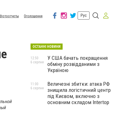
Рус
Фотоотчеты
Оголошення
ОСТАННІ НОВИНИ
не
У США бачать покращення
12:50
6 серпня
обміну розвідданими з
Україною
Величезні збитки: атака РФ
11:00
6 серпня
знищила логістичний центр
під Києвом, включно з
ульной
основним складом Intertop
ный