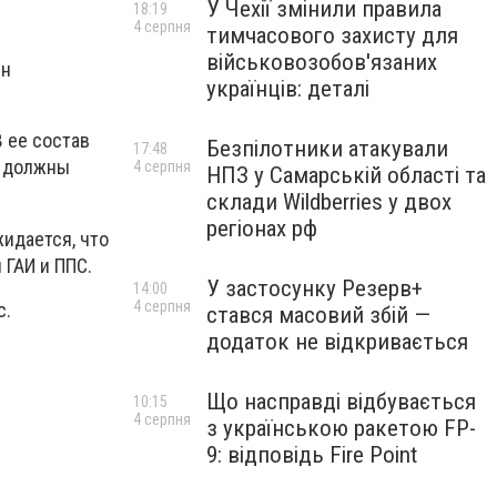
У Чехії змінили правила
18:19
4 серпня
тимчасового захисту для
військовозобов'язаних
ин
українців: деталі
В ее состав
Безпілотники атакували
17:48
е должны
4 серпня
НПЗ у Самарській області та
склади Wildberries у двох
регіонах рф
жидается, что
 ГАИ и ППС.
У застосунку Резерв+
14:00
4 серпня
с.
стався масовий збій —
додаток не відкривається
Що насправді відбувається
10:15
4 серпня
з українською ракетою FP-
9: відповідь Fire Point