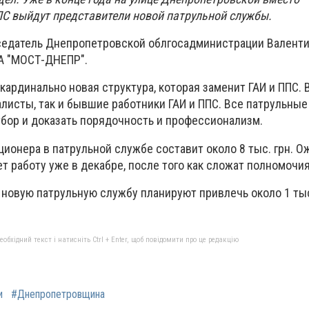
ПС выйдут представители новой патрульной службы.
седатель Днепропетровской облгосадминистрации Валент
А "МОСТ-ДНЕПР".
 кардинально новая структура, которая заменит ГАИ и ППС. 
алисты, так и бывшие работники ГАИ и ППС. Все патрульны
тбор и доказать порядочность и профессионализм.
ионера в патрульной службе составит около 8 тыс. грн. О
т работу уже в декабре, после того как сложат полномочия
новую патрульную службу планируют привлечь около 1 ты
бхідний текст і натисніть Ctrl + Enter, щоб повідомити про це редакцію
и
#Днепропетровщина