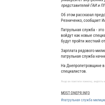
представителей ГАИ и П
Об этом рассказал пред
Резниченко, сообщает И
Патрульная служба - это
войдут как новые специ
будут пройти жесткий о
Зарплата рядового милиц
патрульная служба начне
На Днепропетровщине в 
специалистов.
Якщо ви помітили помилку, виділіть нео
MOST-DNEPR.INFO
#патрульная служба милици