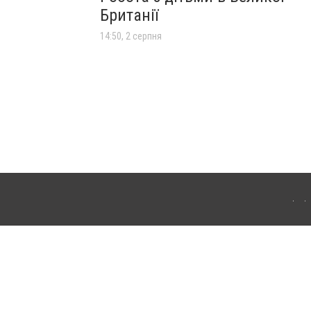
Британії
14:50, 2 серпня
лограда. Для інтернет-видань обов'язкове розміщення прямого, відкритого для
лама" публікуються на правах реклами.
ості
Правила сайту