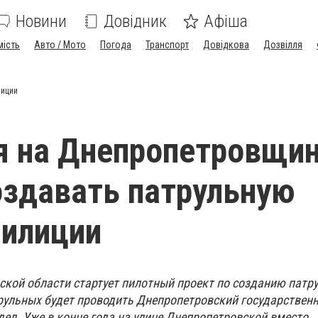
Новини
Довідник
Афіша
мість
Авто / Мото
Погода
Транспорт
Довідкова
Дозвілля
лиции
я на Днепропетровщи
оздавать патрульную
милиции
ской области стартует пилотный проект по созданию патр
рульных будет проводить Днепропетровский государствен
дел. Уже в конце года на улице Днепропетровской вместо