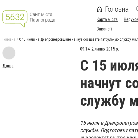
Головна
Карта міста
Нерухо
Вакансії
Головна
С 15 июля на Днепропетровщине начнут создавать патрульную службу ми
09:14, 2 липня 2015 р.
С 15 июл
Даша
начнут с
службу 
15 июля в Днепропетров
службы. Подготовку пат
университет внутренних 