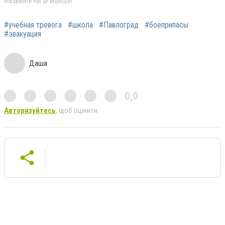
повідомити про це редакцію
#учебная тревога
#школа
#Павлоград
#боеприпасы
#эвакуация
Даша
0,0
Авторизуйтесь
, щоб оцінити