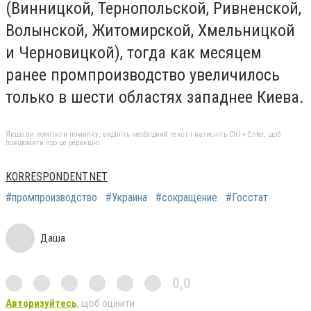
(Винницкой, Тернопольской, Ривненской,
Волынской, Житомирской, Хмельницкой
и Черновицкой), тогда как месяцем
ранее промпроизводство увеличилось
только в шести областях западнее Киева.
Якщо ви помітили помилку, виділіть необхідний текст і натисніть Ctrl + Enter, щоб
повідомити про це редакцію
KORRESPONDENT.NET
#промпроизводство
#Украина
#сокращение
#Госстат
Даша
0,0
Авторизуйтесь
, щоб оцінити