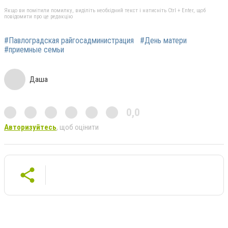
Якщо ви помітили помилку, виділіть необхідний текст і натисніть Ctrl + Enter, щоб
повідомити про це редакцію
#Павлоградская райгосадминистрация
#День матери
#приемные семьи
Даша
0,0
Авторизуйтесь
, щоб оцінити