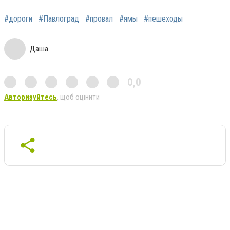
#дороги
#Павлоград
#провал
#ямы
#пешеходы
Даша
0,0
Авторизуйтесь
, щоб оцінити