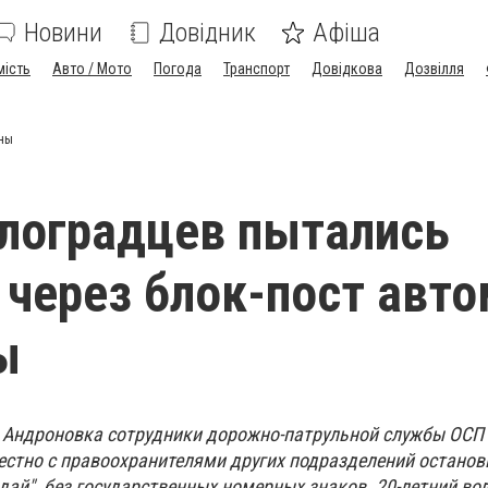
Новини
Довідник
Афіша
мість
Авто / Мото
Погода
Транспорт
Довідкова
Дозвілля
оны
лоградцев пытались
 через блок-пост авт
ы
а Андроновка сотрудники дорожно-патрульной службы ОСП
естно с правоохранителями других подразделений останов
ай", без государственных номерных знаков. 20-летний вод