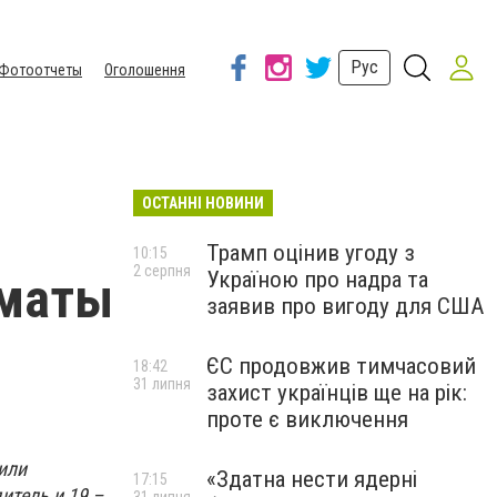
Рус
Фотоотчеты
Оголошення
ОСТАННІ НОВИНИ
Трамп оцінив угоду з
10:15
2 серпня
Україною про надра та
оматы
заявив про вигоду для США
ЄС продовжив тимчасовий
18:42
31 липня
захист українців ще на рік:
проте є виключення
или
«Здатна нести ядерні
17:15
итель и 19 –