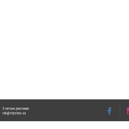
З питань реклами:
rek@citysites.ua
Допускається цитування матеріалів без отримання попередньої згоди 5632.com.ua за