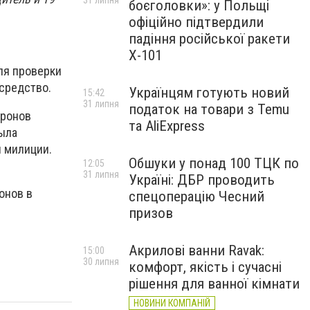
31 липня
боєголовки»: у Польщі
офіційно підтвердили
падіння російської ракети
Х-101
ля проверки
 средство.
Українцям готують новий
15:42
31 липня
податок на товари з Temu
тронов
та AliExpress
была
 милиции.
Обшуки у понад 100 ТЦК по
12:05
31 липня
Україні: ДБР проводить
онов в
спецоперацію Чесний
призов
Акрилові ванни Ravak:
15:00
30 липня
комфорт, якість і сучасні
рішення для ванної кімнати
НОВИНИ КОМПАНІЙ