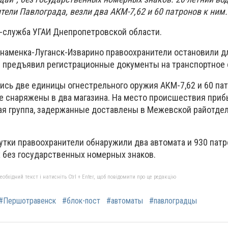
тели Павлограда, везли два АКМ-7,62 и 60 патронов к ним.
-служба УГАИ Днепропетровской области.
 Знаменка-Луганск-Изварино правоохранители остановили д
е предъявил регистрационные документы на транспортное
ись две единицы огнестрельного оружия АКМ-7,62 и 60 па
ые снаряжены в два магазина. На место происшествия при
я группа, задержанные доставлены в Межевской райотдел
утки правоохранители обнаружили два автомата и 930 патр
 без государственных номерных знаков.
бхідний текст і натисніть Ctrl + Enter, щоб повідомити про це редакцію
#Першотравенск
#блок-пост
#автоматы
#павлоградцы