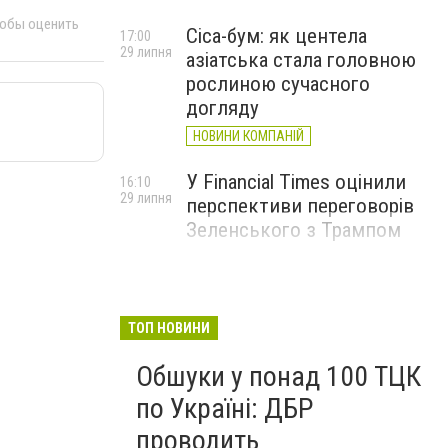
тобы оценить
Cica-бум: як центела
17:00
29 липня
азіатська стала головною
рослиною сучасного
догляду
НОВИНИ КОМПАНІЙ
У Financial Times оцінили
16:10
29 липня
перспективи переговорів
Зеленського з Трампом
ТОП НОВИНИ
Обшуки у понад 100 ТЦК
по Україні: ДБР
проводить