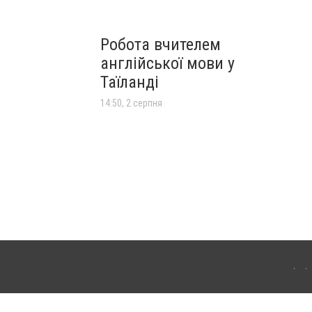
Робота вчителем
англійської мови у
Таїланді
14:50, 2 серпня
лограда. Для інтернет-видань обов'язкове розміщення прямого, відкритого для