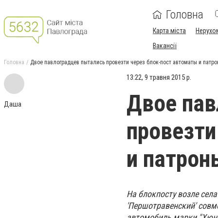
Головна
Карта міста
Нерухо
Вакансії
Головна
Двое павлоградцев пытались провезти через блок-пост автоматы и патр
13:22, 9 травня 2015 р.
Двое пав
Даша
провезти
и патрон
На блокпосту возле сел
'Першотравенский' совм
автомобиль марки "Хюнд