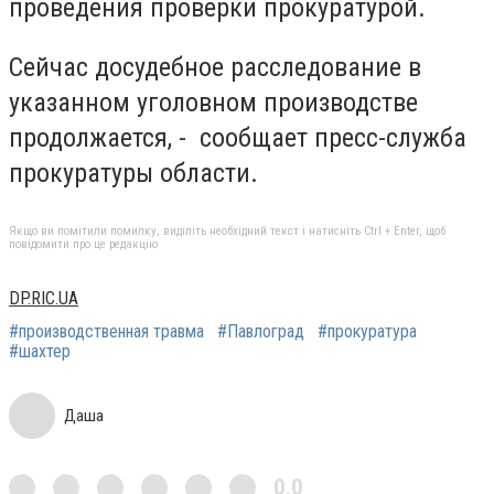
проведения проверки прокуратурой.
Сейчас досудебное расследование в
указанном уголовном производстве
продолжается, - сообщает пресс-служба
прокуратуры области.
Якщо ви помітили помилку, виділіть необхідний текст і натисніть Ctrl + Enter, щоб
повідомити про це редакцію
DP.RIC.UA
#производственная травма
#Павлоград
#прокуратура
#шахтер
Даша
0,0