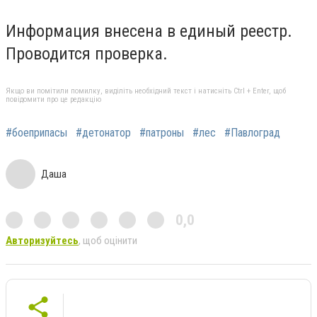
Информация внесена в единый реестр.
Проводится проверка.
Якщо ви помітили помилку, виділіть необхідний текст і натисніть Ctrl + Enter, щоб
повідомити про це редакцію
#боеприпасы
#детонатор
#патроны
#лес
#Павлоград
Даша
0,0
Авторизуйтесь
, щоб оцінити