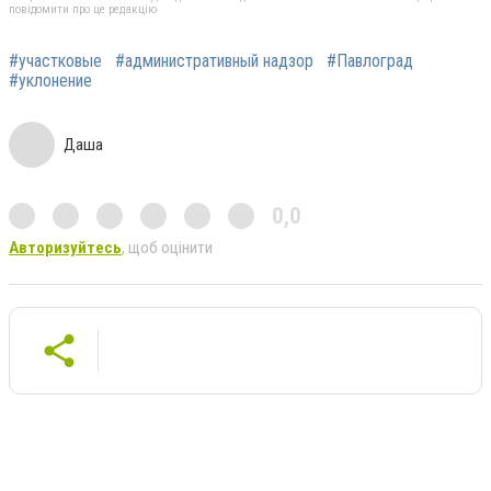
повідомити про це редакцію
#участковые
#административный надзор
#Павлоград
#уклонение
Даша
0,0
Авторизуйтесь
, щоб оцінити