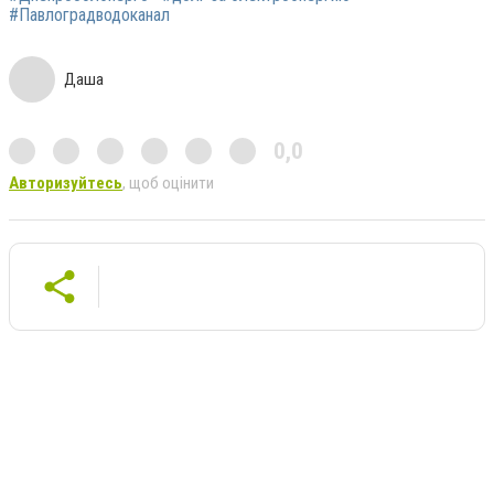
#Павлоградводоканал
Даша
0,0
Авторизуйтесь
, щоб оцінити