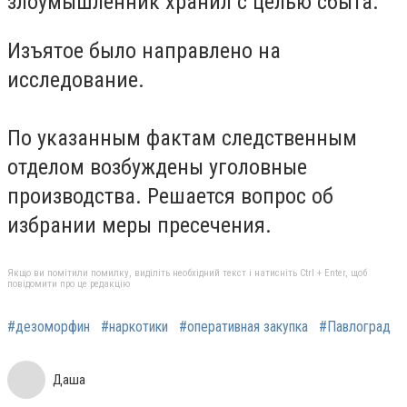
злоумышленник хранил с целью сбыта.
Изъятое было направлено на
исследование.
По указанным фактам следственным
отделом возбуждены уголовные
производства. Решается вопрос об
избрании меры пресечения.
Якщо ви помітили помилку, виділіть необхідний текст і натисніть Ctrl + Enter, щоб
повідомити про це редакцію
#дезоморфин
#наркотики
#оперативная закупка
#Павлоград
Даша