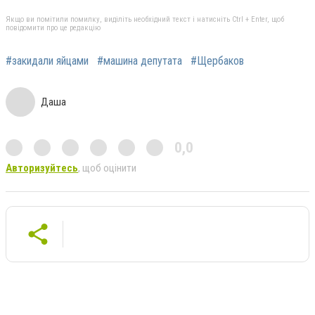
Якщо ви помітили помилку, виділіть необхідний текст і натисніть Ctrl + Enter, щоб
повідомити про це редакцію
#закидали яйцами
#машина депутата
#Щербаков
Даша
0,0
Авторизуйтесь
, щоб оцінити