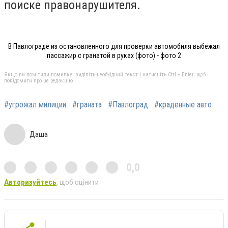
поиске правонарушителя.
В Павлограде из остановленного для проверки автомобиля выбежал
пассажир с гранатой в руках (фото) - фото 2
Якщо ви помітили помилку, виділіть необхідний текст і натисніть Ctrl + Enter, щоб
повідомити про це редакцію
#угрожал милиции
#граната
#Павлоград
#краденные авто
Даша
0,0
Авторизуйтесь
, щоб оцінити