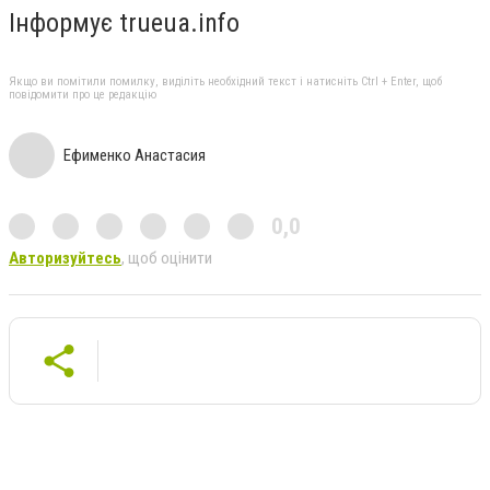
Інформує trueua.info
Якщо ви помітили помилку, виділіть необхідний текст і натисніть Ctrl + Enter, щоб
повідомити про це редакцію
Ефименко Анастасия
0,0
Авторизуйтесь
, щоб оцінити