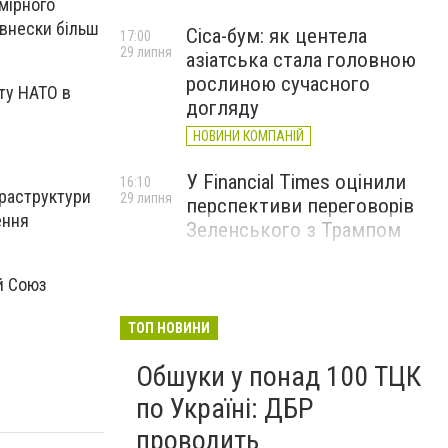
мірного
 внески більш
Cica-бум: як центела
17:00
29 липня
азіатська стала головною
рослиною сучасного
ту НАТО в
догляду
НОВИНИ КОМПАНІЙ
У Financial Times оцінили
16:10
фраструктури
29 липня
перспективи переговорів
ення
Зеленського з Трампом
й Союз
ТОП НОВИНИ
Обшуки у понад 100 ТЦК
по Україні: ДБР
проводить