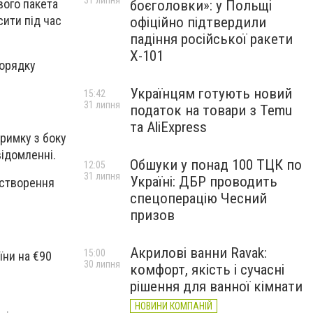
31 липня
вого пакета
боєголовки»: у Польщі
сити під час
офіційно підтвердили
падіння російської ракети
Х-101
порядку
Українцям готують новий
15:42
31 липня
податок на товари з Temu
та AliExpress
римку з боку
ідомленні.
Обшуки у понад 100 ТЦК по
12:05
31 липня
Україні: ДБР проводить
 створення
спецоперацію Чесний
призов
Акрилові ванни Ravak:
15:00
їни на €90
30 липня
комфорт, якість і сучасні
рішення для ванної кімнати
НОВИНИ КОМПАНІЙ