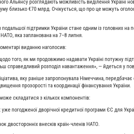
ного Альянсу розглядають можливість виділення Україні но
суму близько €70 млрд. Очікується, що про це можуть оголо
я подальшої підтримки України стане одним із головних на 
 НАТО, яка запланована на 7–8 липня.
коментарі виданню наголосив:
одо того, як ми продовжимо надавати Україні потужну підт
ьш справедливий розподіл навантаження», — йдеться у пов
ніціатива, яку раніше запропонувала Німеччина, передбачає
двищення прозорості та координації фінансування України.
може складатися з кількох компонентів:
 уже погодженої дворічної кредитної програми ЄС для Укра
нок двосторонніх внесків країн-членів НАТО.