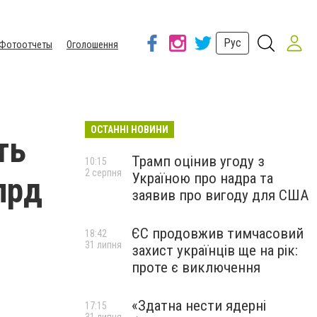
Рус
Фотоотчеты
Оголошення
ОСТАННІ НОВИНИ
ть
Трамп оцінив угоду з
10:15
2 серпня
Україною про надра та
лрд
заявив про вигоду для США
ЄС продовжив тимчасовий
18:42
31 липня
захист українців ще на рік:
проте є виключення
«Здатна нести ядерні
17:15