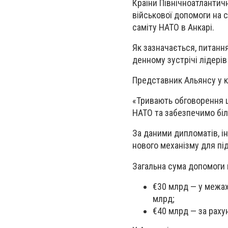
Країни Північноатлантич
військової допомоги на 
саміту НАТО в Анкарі.
Як зазначається, питанн
денному зустрічі лідерів
Представник Альянсу у 
«Тривають обговорення щ
НАТО та забезпечимо біл
За даними дипломатів, і
нового механізму для пі
Загальна сума допомоги 
€30 млрд — у межах
млрд;
€40 млрд — за раху