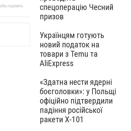
спецоперацію Чесний
тобы оценить
призов
Українцям готують
новий податок на
товари з Temu та
AliExpress
«Здатна нести ядерні
боєголовки»: у Польщі
офіційно підтвердили
падіння російської
ракети Х-101