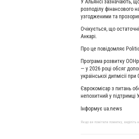
У Альянсі зазначають, 
розподілу фінансового н
узгодженими та прозори
Очікується, що остаточн
Анкарі.
Про це повідомляє Politi
Програма розвитку ООНро
— у 2026 році обсяг доп
української дипмісії при
Єврокомісар з питань о
непохитний у підтримці У
Інформує ua.news
Якщо ви помітили помилку, виділіть нео