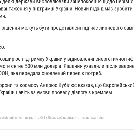
що деякі держави висловлювали занепокоєння щодо нерівно
авантаження у підтримці України. Новий підхід має зробити
ми.
і рішення можуть бути представлені під час липневого самі
co.
зширює підтримку України у відновленні енергетичної ін
омоги сягне 500 млн доларів. Рішення ухвалили після зверн
 ООН, яка передала оновлений перелік потреб.
борони та космосу Андрюс Кубілюс вказав, що Європейськи
країни навіть за умови провалу діалогу з кремлем.
бхідний текст і натисніть Ctrl + Enter, щоб повідомити про це редакцію