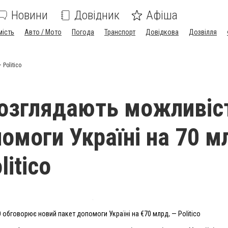
Новини
Довідник
Афіша
мість
Авто / Мото
Погода
Транспорт
Довідкова
Дозвілля
Politico
озглядають можливіс
помоги Україні на 70 м
litico
 обговорює новий пакет допомоги Україні на €70 млрд, — Politico