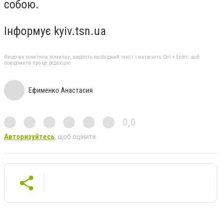
собою.
Інформує kyiv.tsn.ua
Якщо ви помітили помилку, виділіть необхідний текст і натисніть Ctrl + Enter, щоб
повідомити про це редакцію
Ефименко Анастасия
0,0
Авторизуйтесь
, щоб оцінити