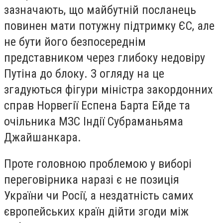
зазначають, що майбутній посланець
повинен мати потужну підтримку ЄС, але
не бути його безпосереднім
представником через глибоку недовіру
Путіна до блоку. З огляду на це
згадуються фігури міністра закордонних
справ Норвегії Еспена Барта Ейде та
очільника МЗС Індії Субраманьяма
Джайшанкара.
Проте головною проблемою у виборі
переговірника наразі є не позиція
України чи Росії, а нездатність самих
європейських країн дійти згоди між