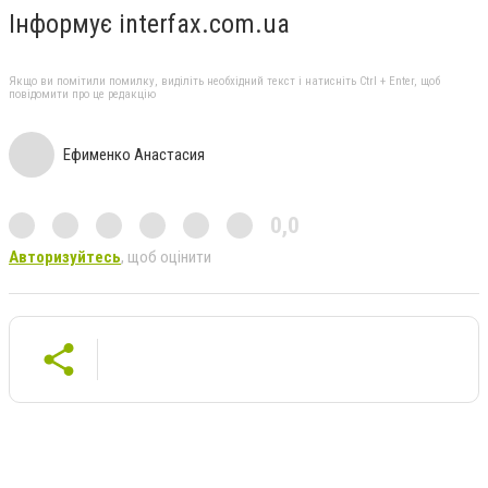
Інформує interfax.com.ua
Якщо ви помітили помилку, виділіть необхідний текст і натисніть Ctrl + Enter, щоб
повідомити про це редакцію
Ефименко Анастасия
0,0
Авторизуйтесь
, щоб оцінити