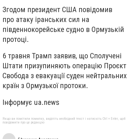
Згодом президент США повідомив
про атаку іранських сил на
південнокорейське судно в Ормузькій
протоці.
6 травня Трамп заявив, що Сполучені
Штати призупиняють операцію Проєкт
Свобода з евакуації суден нейтральних
країн з Ормузької протоки.
Інформує ua.news
Якщо ви помітили помилку, виділіть необхідний текст і натисніть Ctrl + Enter, щоб
повідомити про це редакцію