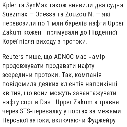
Kpler та ⁠SynMax також виявили два судна
Suezmax — Odessa та Zouzou N. — які
перевозили по 1 млн барелів нафти Upper
Zakum кожен і прямували до Південної
Кореї після виходу з протоки.
Reuters пише, що ADNOC має намір
продовжувати продавати нафту
зсередини протоки. Так, компанія
повідомила деяких клієнтів наприкінці
квітня, що вони можуть завантажувати
нафту сортів Das і Upper Zakum з травня
через STS-перевалку у портах за межами
Перської затоки, включаючи Фуджейру