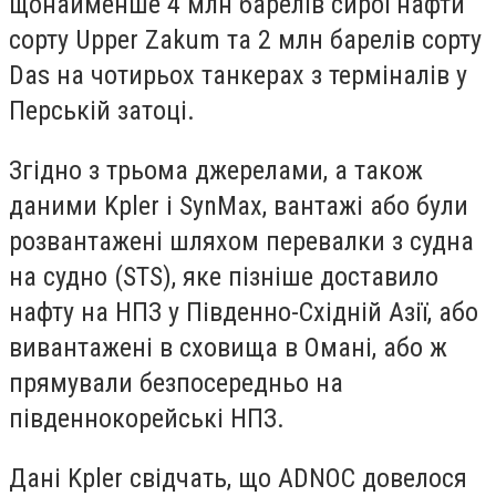
щонайменше 4 млн барелів сирої нафти
сорту Upper Zakum та 2 млн барелів сорту
Das на чотирьох танкерах з терміналів у
Перській затоці.
Згідно з трьома джерелами, а також
даними Kpler і SynMax, вантажі або були
розвантажені шляхом перевалки з судна
на судно (STS), яке пізніше доставило
нафту на НПЗ у Південно-Східній Азії, або
вивантажені в сховища в Омані, або ж
прямували безпосередньо на
південнокорейські НПЗ.
Дані Kpler свідчать, що ADNOC довелося