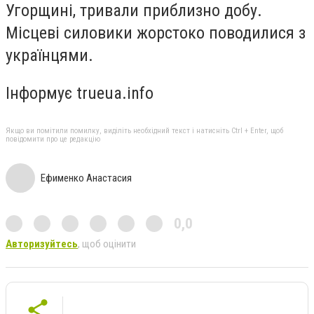
Угорщині, тривали приблизно добу.
Місцеві силовики жорстоко поводилися з
українцями.
Інформує trueua.info
Якщо ви помітили помилку, виділіть необхідний текст і натисніть Ctrl + Enter, щоб
повідомити про це редакцію
Ефименко Анастасия
0,0
Авторизуйтесь
, щоб оцінити