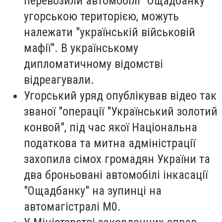
перевозили автомобілі "Ощадбанку"
угорською територією, можуть
належати "українській військовій
мафії". В українському
дипломатичному відомстві
відреагували.
Угорський уряд опублікував відео так
званої "операції "Український золотий
конвой", під час якої Національна
податкова та митна адміністрації
захопила сімох громадян України та
два броньовані автомобілі інкасації
"Ощадбанку" на зупинці на
автомагістралі М0.