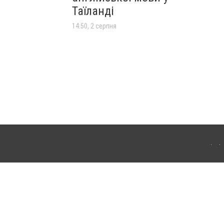
Таїланді
14:50, 2 серпня
лограда. Для інтернет-видань обов'язкове розміщення прямого, відкритого для
лама" публікуються на правах реклами.
ості
Правила сайту