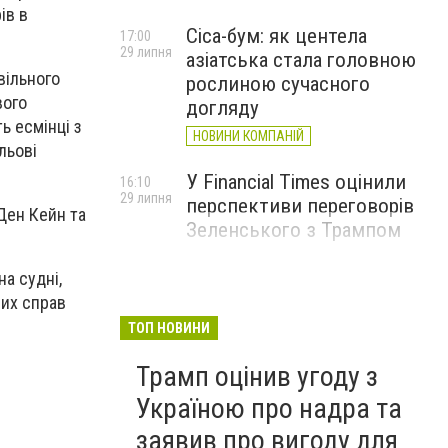
ів в
Cica-бум: як центела
17:00
29 липня
азіатська стала головною
вільного
рослиною сучасного
вого
догляду
ь есмінці з
НОВИНИ КОМПАНІЙ
льові
У Financial Times оцінили
16:10
29 липня
перспективи переговорів
Ден Кейн та
Зеленського з Трампом
а судні,
них справ
ТОП НОВИНИ
Трамп оцінив угоду з
Україною про надра та
заявив про вигоду для