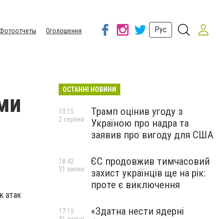
Рус
Фотоотчеты
Оголошення
ОСТАННІ НОВИНИ
ми
Трамп оцінив угоду з
10:15
2 серпня
Україною про надра та
заявив про вигоду для США
ЄС продовжив тимчасовий
18:42
31 липня
захист українців ще на рік:
проте є виключення
к атак
«Здатна нести ядерні
17:15