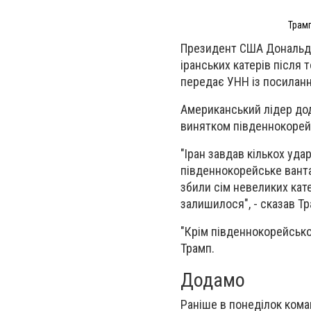
Трамп
Президент США Дональд Т
іранських катерів після т
передає УНН із посилан
Американський лідер дода
винятком південнокорей
"Іран завдав кількох уда
південнокорейське ванта
збили сім невеликих кате
залишилося", - сказав Тр
"Крім південнокорейсько
Трамп.
Додамо
Раніше в понеділок ком