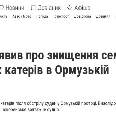
Новини
Довідник
Афіша
мість
Авто / Мото
Погода
Транспорт
Довідкова
Дозвілля
явив про знищення се
х катерів в Ормузькій
катерів після обстрілу суден у Ормузькій протоці. Внаслідо
ннокорейське вантажне судно.