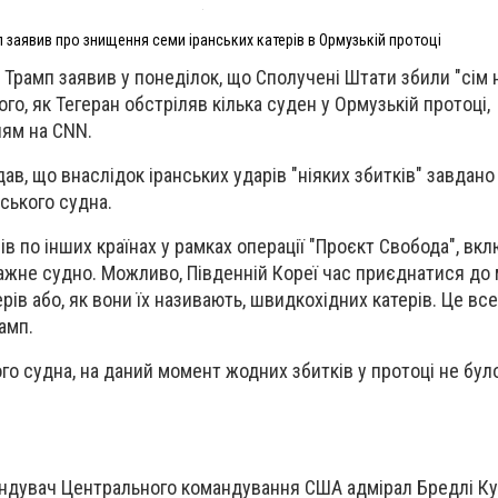
 заявив про знищення семи іранських катерів в Ормузькій протоці
рамп заявив у понеділок, що Сполучені Штати збили "сім 
ого, як Тегеран обстріляв кілька суден у Ормузькій протоці,
ням на CNN.
в, що внаслідок іранських ударів "ніяких збитків" завдано 
ського судна.
рів по інших країнах у рамках операції "Проєкт Свобода", в
жне судно. Можливо, Південній Кореї час приєднатися до м
рів або, як вони їх називають, швидкохідних катерів. Це все
амп.
го судна, на даний момент жодних збитків у протоці не було
андувач Центрального командування США адмірал Бредлі К