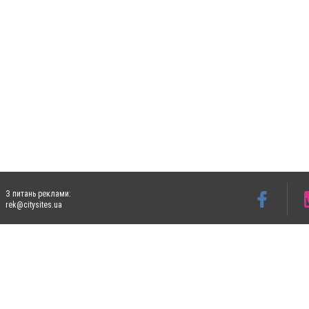
З питань реклами:
rek@citysites.ua
Допускається цитування матеріалів без отримання попередньої згоди 5632.com.ua за
пошукових систем гіперпосилання на цитовані статті не нижче другого абзацу в тек
Матеріали з плашками "Новини компаній", "Промо", "Партнерський матеріал", "Партнер
Реклама на сайті
Ф