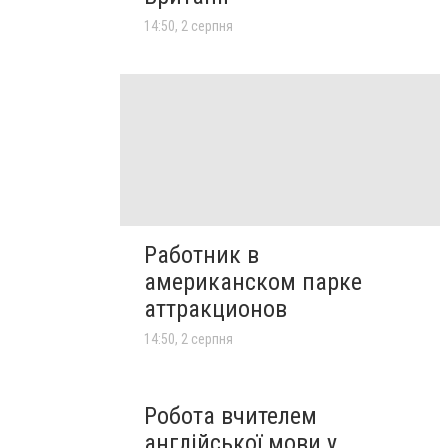
14:50, 2 серпня
Работник в
американском парке
аттракционов
14:50, 2 серпня
Робота вчителем
англійської мови у