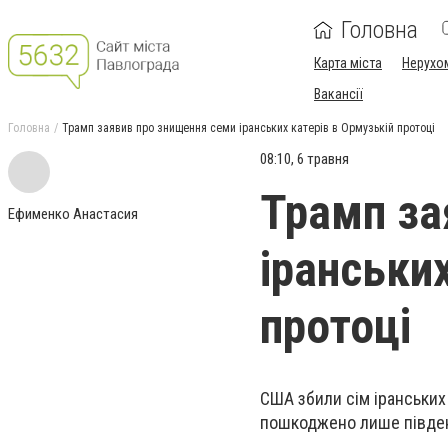
Головна
Карта міста
Нерухо
Вакансії
Головна
Трамп заявив про знищення семи іранських катерів в Ормузькій протоці
08:10, 6 травня
Трамп за
Ефименко Анастасия
іранськи
протоці
США збили сім іранських 
пошкоджено лише півде