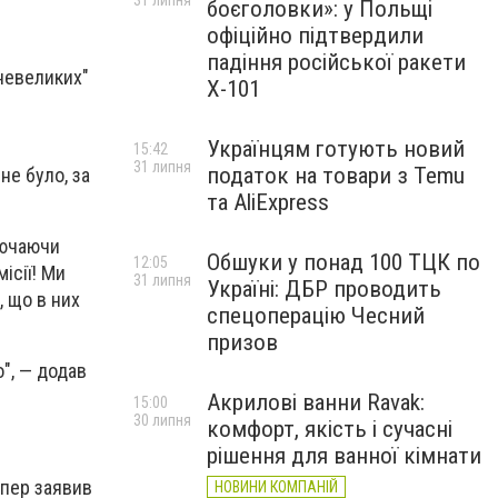
31 липня
боєголовки»: у Польщі
офіційно підтвердили
падіння російської ракети
невеликих"
Х-101
Українцям готують новий
15:42
31 липня
податок на товари з Temu
не було, за
та AliExpress
ключаючи
Обшуки у понад 100 ТЦК по
12:05
ісії! Ми
31 липня
Україні: ДБР проводить
, що в них
спецоперацію Чесний
призов
", — додав
Акрилові ванни Ravak:
15:00
30 липня
комфорт, якість і сучасні
рішення для ванної кімнати
упер заявив
НОВИНИ КОМПАНІЙ