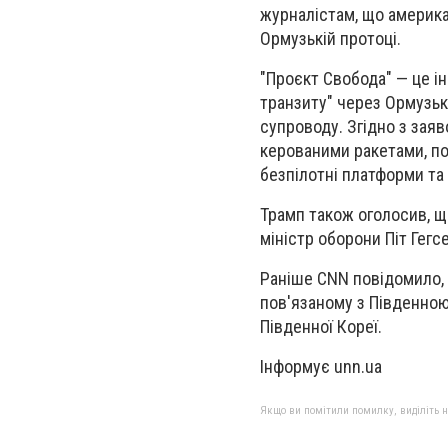
журналістам, що американ
Ормузькій протоці.
"Проєкт Свобода" — це ін
транзиту" через Ормузьк
супроводу. Згідно з зая
керованими ракетами, пон
безпілотні платформи та
Трамп також оголосив, щ
міністр оборони Піт Гег
Раніше CNN повідомило, 
пов'язаному з Південною
Південної Кореї.
Інформує unn.ua
Якщо ви помітили помилку, виділіть нео