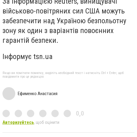
За інформацією Reuters, винищувачі
військово-повітряних сил США можуть
забезпечити над Україною безпольотну
зону як один з варіантів повоєнних
гарантій безпеки.
Інформує tsn.ua
Якщо ви помітили помилку, виділіть необхідний текст і натисніть Ctrl + Enter, щоб
повідомити про це редакцію
Ефименко Анастасия
0,0
Авторизуйтесь
, щоб оцінити