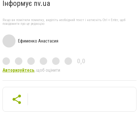
Інформує nv.ua
Якщо ви помітили помилку, виділіть необхідний текст і натисніть Ctrl + Enter, щоб
повідомити про це редакцію
Ефименко Анастасия
0,0
Авторизуйтесь
, щоб оцінити