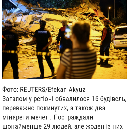
Фото: REUTERS/Efekan Akyuz
Загалом у регіоні обвалилося 16 будівель,
переважно покинутих, а також два
мінарети мечеті. Постраждали
щонайменше 29 людей, але жоден із них