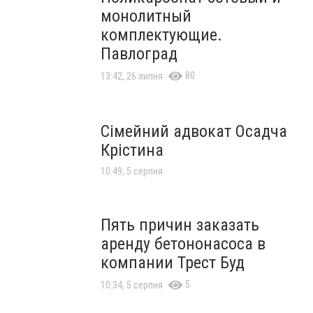
монолитный
комплектующие.
Павлоград
80
13:42, 26 липня
Сімейний адвокат Осадча
Крістина
10:49, 5 серпня
Пять причин заказать
аренду бетононасоса в
компании Трест Буд
5
10:34, 5 серпня