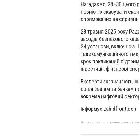
Нагадаємо, 28–30 цього
повністю скасувати еконо
спрямованих на сприяння 
28 травня 2025 року Рада
заходів безпекового хар
24 установи, включно з 
телекомунікаційного і м
крок покликаний підтрим
інвестиції, фінансові опе
Експерти зхазначають, щ
організаціям та банкам п
зокрема нафтовий сектор,
Інформує zahidfront.com
Якщо ви помітили помилку, виділіть нео