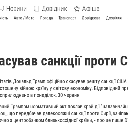
Новини
Довідник
Афіша
мість
Авто / Мото
Погода
Транспорт
Довідкова
Дозвілля
сував санкції проти С
атів Дональд Трамп офіційно скасував решту санкції США п
стошену війною країну у світову економіку. Відповідний п
 оприлюднено в понеділок, 30 червня.
аний Трампом нормативний акт поклав край дії "надзвичайно
ці, що передбачав далекосяжні санкції проти Сирії, зачіпа
чно з центробанком близькосхідної країни, - про це пише D