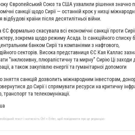
 року Європейський Союз та США ухвалили рішення значно 
мічні санкції щодо Сирії — останній крок у низці міжнародн
відбудові країни після десятилітньої війни.
 ЄС формально скасувала всі економічні санкції проти Сирі
актеру, зокрема щодо режиму Асада. Із санкційного списку 
Центральним банком Сирії та компаніями з нафтового,
едійного секторів. Висока представниця ЄС Кая Каллас зазн
ати "інклюзивну, плюралістичну та мирну" Сирію Ці заходи
рації, а також закупівлю енергії та гуманітарної допомоги
о зняття санкцій дозволить міжнародним інвесторам, дон
овернутися до Сирії і спрямувати ресурси на критичну інфр
 транспорт та телекомунікації.
.ua
бхідний текст і натисніть Ctrl + Enter, щоб повідомити про це редакцію