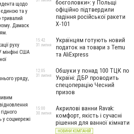
31 липня
боєголовки»: у Польщі
зидента щодо
офіційно підтвердили
 єдиною та у
падіння російської ракети
о тривалий
Х-101
изму. Дамаск
іям.
Українцям готують новий
15:42
ації руху
31 липня
податок на товари з Temu
 У мінфіні США
та AliExpress
ної
Обшуки у понад 100 ТЦК по
12:05
31 липня
Україні: ДБР проводить
нього уряду,
спецоперацію Чесний
призов
жливим
 відновлення
Акрилові ванни Ravak:
15:00
 гідного
30 липня
комфорт, якість і сучасні
ь у соцмережі
рішення для ванної кімнати
НОВИНИ КОМПАНІЙ