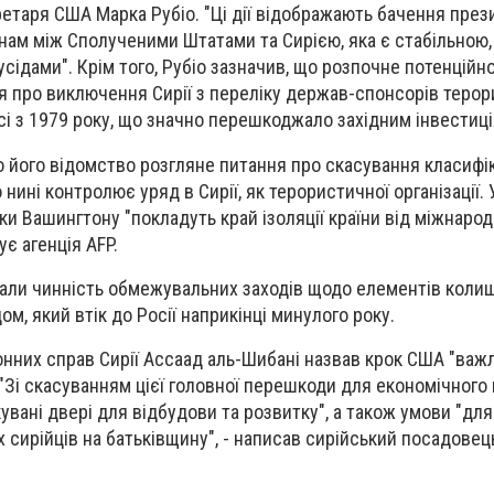
етаря США Марка Рубіо. "Ці дії відображають бачення пре
ам між Сполученими Штатами та Сирією, яка є стабільною,
усідами". Крім того, Рубіо зазначив, що розпочне потенційн
 про виключення Сирії з переліку держав-спонсорів терор
сі з 1979 року, що значно перешкоджало західним інвестиц
о його відомство розгляне питання про скасування класифік
 нині контролює уряд в Сирії, як терористичної організації.
ки Вашингтону "покладуть край ізоляції країни від міжнарод
ує агенція AFP.
али чинність обмежувальних заходів щодо елементів колиш
, який втік до Росії наприкінці минулого року.
онних справ Сирії Ассаад аль-Шибані назвав крок США "ва
Зі скасуванням цієї головної перешкоди для економічного
вані двері для відбудови та розвитку", а також умови "для
сирійців на батьківщину", - написав сирійський посадовец