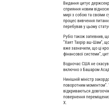
Видання цитує держсекр
сприяння новим відносин
мирі з собою та своїми с
процес вивчення питання
перебував у цьому стату
Рубіо також запевнив, щ
"Хаят Тахрір аш-Шам", що
вже зазначили, що ці кро
фінансової системи", цит
Водночас США не скасув
включно з Башаром Асадом
Нинішній міністр закорд
поворотним моментом". "
відкриваються довгоочіку
повернення переміщених 
X.