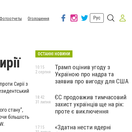
Рус
Фотоотчеты
Оголошення
ОСТАННІ НОВИНИ
ирії
Трамп оцінив угоду з
10:15
2 серпня
Україною про надра та
заявив про вигоду для США
роти Сирії з
резидентський
ЄС продовжив тимчасовий
18:42
31 липня
захист українців ще на рік:
го стану",
проте є виключення
ючи більшість
W.
«Здатна нести ядерні
17:15