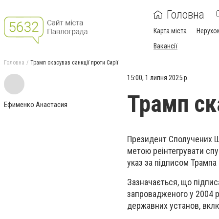
Головна
Карта міста
Нерухо
Вакансії
Головна
Трамп скасував санкції проти Сирії
15:00, 1 липня 2025 р.
Трамп ска
Ефименко Анастасия
Президент Сполучених Шт
метою реінтегрувати спу
указ за підписом Трампа
Зазначається, що підпис
запровадженого у 2004 ро
державних установ, вклю