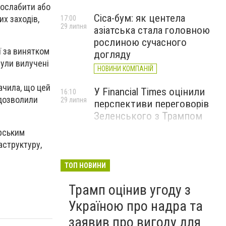
послабити або
Cica-бум: як центела
их заходів,
17:00
29 липня
азіатська стала головною
рослиною сучасного
ї за винятком
догляду
були вилучені
НОВИНИ КОМПАНІЙ
ачила, що цей
У Financial Times оцінили
16:10
 дозволили
29 липня
перспективи переговорів
Зеленського з Трампом
орським
аструктуру,
ТОП НОВИНИ
Трамп оцінив угоду з
Україною про надра та
заявив про вигоду для