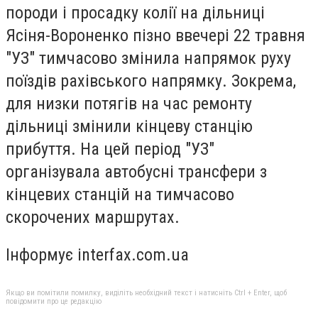
породи і просадку колії на дільниці
Ясіня-Вороненко пізно ввечері 22 травня
"УЗ" тимчасово змінила напрямок руху
поїздів рахівського напрямку. Зокрема,
для низки потягів на час ремонту
дільниці змінили кінцеву станцію
прибуття. На цей період "УЗ"
організувала автобусні трансфери з
кінцевих станцій на тимчасово
скорочених маршрутах.
Інформує interfax.com.ua
Якщо ви помітили помилку, виділіть необхідний текст і натисніть Ctrl + Enter, щоб
повідомити про це редакцію