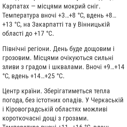
Карпатах — місцями мокрий сніг.
Температура вночі +3…+8 °С, вдень +8…
+13 °С, на Закарпатті та у Вінницькій
області до +17 °С.
Північні регіони. День буде дощовим і
грозовим. Місцями очікуються сильні
зливи з градом і шквалами. Вночі +9…+14
°С, вдень +14…+25 °С.
Центр країни. Зберігатиметься тепла
погода, без істотних опадів. У Черкаській
і Кіровоградській областях можливі
короткочасні дощі з грозами.