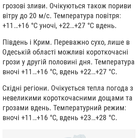
грозові зливи. Очікуються також пориви
вітру до 20 м/с. Температура повітря:
+11…+16 °С уночі, +22…+27 °С вдень.
Південь і Крим. Переважно сухо, лише в
Одеській області можливі короткочасні
грози у другій половині дня. Температура
вночі +11…+16 °С, вдень +22…+27 °С.
Східні регіони. Очікується тепла погода з
невеликими короткочасними дощами та
грозами вдень. Температурний режим:
вночі +11…+16 °С, вдень +23…+28 °С.