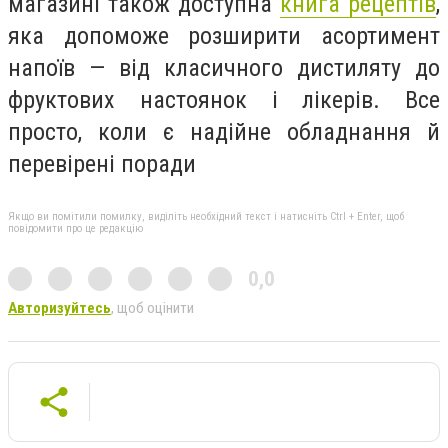
магазині також доступна
книга рецептів
,
яка допоможе розширити асортимент
напоїв — від класичного дистиляту до
фруктових настоянок і лікерів. Все
просто, коли є надійне обладнання й
перевірені поради
Якщо ви помітили помилку, виділіть необхідний текст і натисніть Ctrl + Enter, щоб
повідомити про це редакцію
0,0
Авторизуйтесь
, щоб оцінити