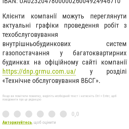
IBAN: UA023204780000026004924946710
Клієнти компанії можуть переглянути
актуальні графіки проведення робіт з
техобслуговування
внутрішньобудинкових систем
газопостачання у багатоквартирних
будинках на офіційному сайті компанії
https://dnp.grmu.com.ua/
у розділі
«Технічне обслуговування ВБСГ».
Якщо ви помітили помилку, виділіть необхідний текст і натисніть Ctrl + Enter, щоб
повідомити про це редакцію
0,0
Авторизуйтесь
, щоб оцінити