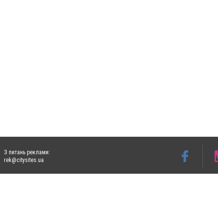
З питань реклами:
rek@citysites.ua
Допускається цитування матеріалів без отримання попередньої згоди 5632.com.ua за
пошукових систем гіперпосилання на цитовані статті не нижче другого абзацу в тек
Матеріали з плашками "Новини компаній", "Промо", "Партнерський матеріал", "Партнер