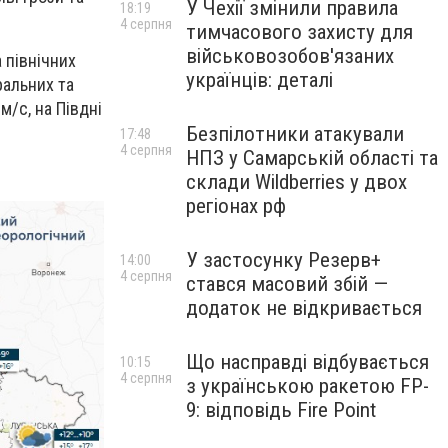
У Чехії змінили правила
18:19
4 серпня
тимчасового захисту для
військовозобов'язаних
 північних
українців: деталі
ральних та
м/с, на Півдні
Безпілотники атакували
17:48
4 серпня
НПЗ у Самарській області та
склади Wildberries у двох
регіонах рф
У застосунку Резерв+
14:00
4 серпня
стався масовий збій —
додаток не відкривається
Що насправді відбувається
10:15
4 серпня
з українською ракетою FP-
9: відповідь Fire Point