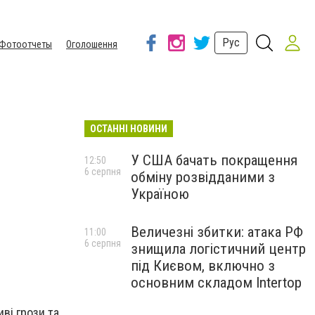
Рус
Фотоотчеты
Оголошення
ОСТАННІ НОВИНИ
У США бачать покращення
12:50
6 серпня
обміну розвідданими з
Україною
Величезні збитки: атака РФ
11:00
6 серпня
знищила логістичний центр
під Києвом, включно з
основним складом Intertop
ві грози та