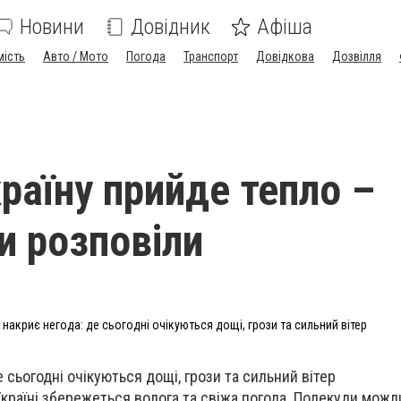
Новини
Довідник
Афіша
мість
Авто / Мото
Погода
Транспорт
Довідкова
Дозвілля
країну прийде тепло –
и розповіли
 накриє негода: де сьогодні очікуються дощі, грози та сильний вітер
е сьогодні очікуються дощі, грози та сильний вітер
 Україні збережеться волога та свіжа погода. Подекуди можли