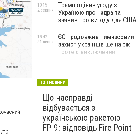
Трамп оцінив угоду з
10:15
2 серпня
Україною про надра та
заявив про вигоду для США
ЄС продовжив тимчасовий
18:42
31 липня
захист українців ще на рік:
проте є виключення
ТОП НОВИНИ
Що насправді
відбувається з
кочасний
українською ракетою
FP-9: відповідь Fire Point
7°C.