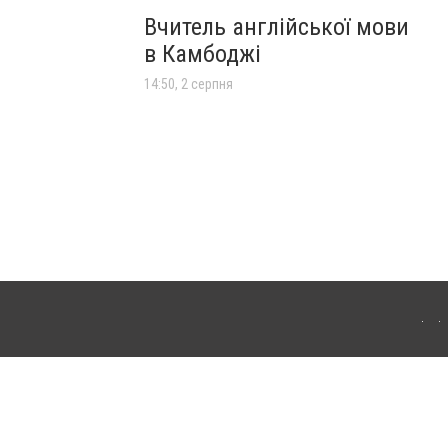
Вчитель англійської мови
в Камбоджі
14:50, 2 серпня
лограда. Для інтернет-видань обов'язкове розміщення прямого, відкритого для
лама" публікуються на правах реклами.