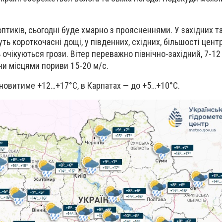
птиків, сьогодні буде х
марно з проясненнями. У західних та
ь короткочасні дощі, у південних, східних, більшості цент
очікуються грози. Вітер переважно північно-західний, 7-12 
ни місцями пориви 15-20 м/с.
новитиме +12…+17°C, в Карпатах — до +5…+10°C.