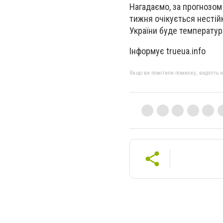
Нагадаємо, за прогнозом 
тижня очікується нестійк
України буде температур
Інформує trueua.info
Якщо ви помітили помилку, виділіть нео