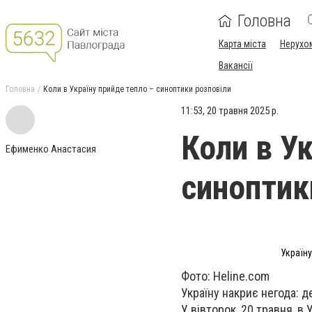
Головна
Карта міста
Нерухо
Вакансії
Головна
Коли в Україну прийде тепло – синоптики розповіли
11:53, 20 травня 2025 р.
Коли в У
Ефименко Анастасия
синоптик
Україну
Фото: Heline.com
Україну накриє негода: д
У вівторок, 20 травня, в