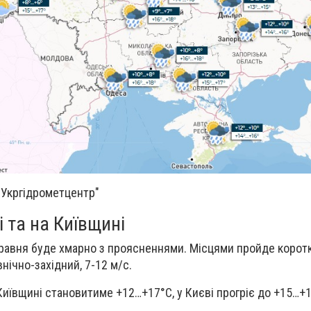
 "Укргідрометцентр"
і та на Київщині
травня буде х
марно з проясненнями. Місцями пройде корот
нічно-західний, 7-12 м/с.
Київщині становитиме +12…+17°C, у Києві прогріє до +15…+1