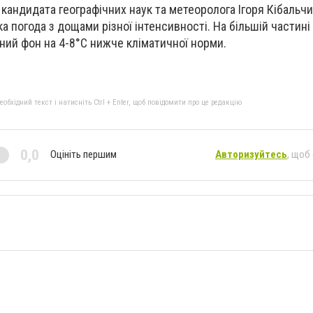
кандидата географічних наук та метеоролога Ігоря Кібальчи
а погода з дощами різної інтенсивності. На більшій частині 
ний фон на 4-8°С нижче кліматичної норми.
бхідний текст і натисніть Ctrl + Enter, щоб повідомити про це редакцію
0,0
Оцініть першим
Авторизуйтесь
, щоб