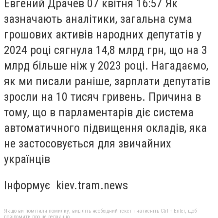
Евгений Драчев 07 квiтня 16:57 Як
зазначають аналітики, загальна сума
грошових активів народних депутатів у
2024 році сягнула 14,8 млрд грн, що на 3
млрд більше ніж у 2023 році. Нагадаємо,
як ми писали раніше, зарплати депутатів
зросли на 10 тисяч гривень. Причина в
тому, що в парламентарів діє система
автоматичного підвищення окладів, яка
не застосовується для звичайних
українців
Інформує kiev.tram.news
Якщо ви помітили помилку, виділіть необхідний текст і натисніть Ctrl + Enter, щоб
повідомити про це редакцію