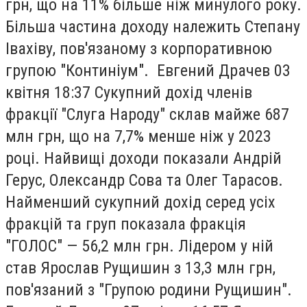
грн, що на 11% більше ніж минулого року.
Більша частина доходу належить Степану
Івахіву, пов'язаному з корпоративною
групою "Континіум". Евгений Драчев 03
квiтня 18:37 Сукупний дохід членів
фракції "Слуга Народу" склав майже 687
млн грн, що на 7,7% менше ніж у 2023
році. Найвищі доходи показали Андрій
Герус, Олександр Сова та Олег Тарасов.
Найменший сукупний дохід серед усіх
фракцій та груп показала фракція
"ГОЛОС" — 56,2 млн грн. Лідером у ній
став Ярослав Рущишин з 13,3 млн грн,
пов'язаний з "Групою родини Рущишин".