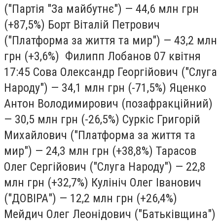
("Партія "За майбутнє") — 44,6 млн грн
(+87,5%) Борт Віталій Петрович
("Платформа за життя та мир") — 43,2 млн
грн (+3,6%) Филипп Лобанов 07 квiтня
17:45 Сова Олександр Георгійович ("Слуга
Народу") — 34,1 млн грн (-71,5%) Яценко
Антон Володимирович (позафракційний)
— 30,5 млн грн (-26,5%) Суркіс Григорій
Михайлович ("Платформа за життя та
мир") — 24,3 млн грн (+38,8%) Тарасов
Олег Сергійович ("Слуга Народу") — 22,8
млн грн (+32,7%) Кулініч Олег Іванович
("ДОВІРА") — 12,2 млн грн (+26,4%)
Мейдич Олег Леонідович ("Батьківщина")