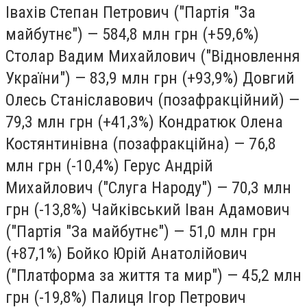
Івахів Степан Петрович ("Партія "За
майбутнє") — 584,8 млн грн (+59,6%)
Столар Вадим Михайлович ("Відновлення
України") — 83,9 млн грн (+93,9%) Довгий
Олесь Станіславович (позафракційний) —
79,3 млн грн (+41,3%) Кондратюк Олена
Костянтинівна (позафракційна) — 76,8
млн грн (-10,4%) Герус Андрій
Михайлович ("Слуга Народу") — 70,3 млн
грн (-13,8%) Чайківський Іван Адамович
("Партія "За майбутнє") — 51,0 млн грн
(+87,1%) Бойко Юрій Анатолійович
("Платформа за життя та мир") — 45,2 млн
грн (-19,8%) Палиця Ігор Петрович