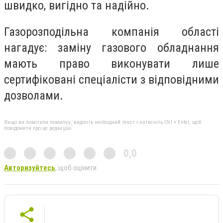
швидко, вигідно та надійно.
Газорозподільна компанія області
нагадує: заміну газового обладнання
мають право виконувати лише
сертифіковані спеціалісти з відповідними
дозволами.
Якщо ви помітили помилку, виділіть необхідний текст і натисніть Ctrl + Enter, щоб
повідомити про це редакцію
0,0
Авторизуйтесь
, щоб оцінити