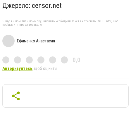
Джерело:
censor.net
Якщо ви помітили помилку, виділіть необхідний текст і натисніть Ctrl + Enter, щоб
повідомити про це редакцію
Ефименко Анастасия
0,0
Авторизуйтесь
, щоб оцінити