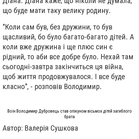
Діана. Діана каже, що ніколи не думала,
що буде мати таку велику родину.
"Коли сам був, без дружини, то був
щасливий, бо було багато-багато дітей. А
коли вже дружина і ще плюс син є
рідний, то аби все добре було. Нехай там
сьогодні-завтра закінчиться ця війна,
щоб життя продовжувалося. І все буде
класно", - розповів Володимир.
Воїн Володимир Дубровець став опікуном вісьмох дітей загиблого
брата
Автор: Валерiя Сушкова