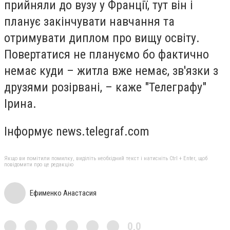
прийняли до вузу у Франції, тут він і
планує закінчувати навчання та
отримувати диплом про вищу освіту.
Повертатися не плануємо бо фактично
немає куди – житла вже немає, зв'язки з
друзями розірвані, – каже "Телеграфу"
Ірина.
Інформує news.telegraf.com
Якщо ви помітили помилку, виділіть необхідний текст і натисніть Ctrl + Enter, щоб
повідомити про це редакцію
Ефименко Анастасия
0,0