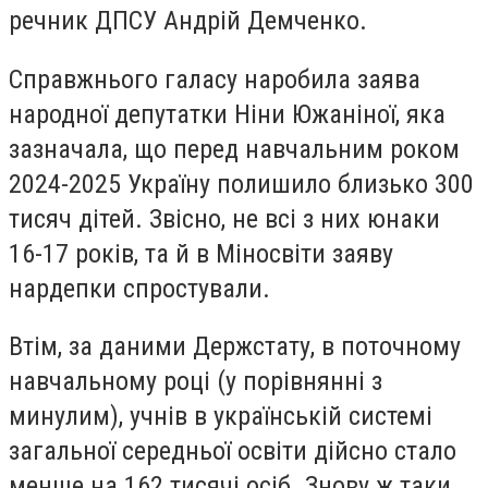
речник ДПСУ Андрій Демченко.
Справжнього галасу наробила заява
народної депутатки Ніни Южаніної, яка
зазначала, що перед навчальним роком
2024-2025 Україну полишило близько 300
тисяч дітей. Звісно, не всі з них юнаки
16-17 років, та й в Міносвіти заяву
нардепки спростували.
Втім, за даними Держстату, в поточному
навчальному році (у порівнянні з
минулим), учнів в українській системі
загальної середньої освіти дійсно стало
менше на 162 тисячі осіб. Знову ж таки,