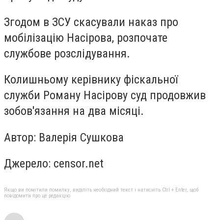
Згодом в ЗСУ скасували наказ про
мобілізацію Насірова, розпочате
службове розслідування.
Колишньому керівнику фіскальної
служби Роману Насірову суд продовжив
зобов'язання на два місяці.
Автор: Валерiя Сушкова
Джерело:
censor.net
Якщо ви помітили помилку, виділіть необхідний текст і натисніть Ctrl + Enter, щоб
повідомити про це редакцію