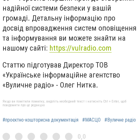
надійної системи безпеки у вашій
громаді. Детальну інформацію про
досвід впровадження систем оповіщення
та інформування ви можете знайти на
нашому сайті:
https://vulradio.com
Статтю підготував Директор ТОВ
«Українське інформаційне агентство
«Вуличне радіо» - Олег Нитка.
Якщо ви помітили помилку, виділіть необхідний текст і натисніть Ctrl + Enter, щоб
повідомити про це редакцію
#проєктно-кошторисна документація
#МАСЦО
#Вуличне радіо
0,0