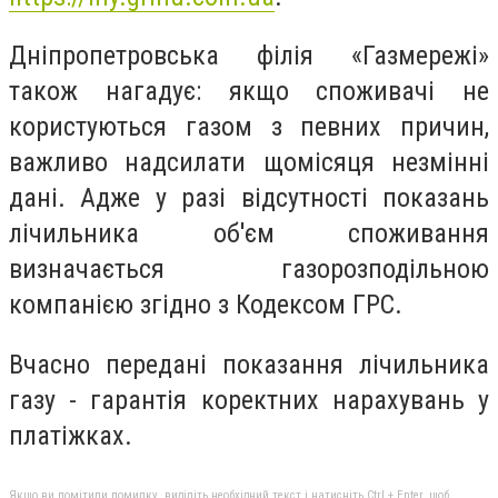
Дніпропетровська філія «Газмережі»
також нагадує: якщо споживачі не
користуються газом з певних причин,
важливо надсилати щомісяця незмінні
дані. Адже у разі відсутності показань
лічильника об'єм споживання
визначається газорозподільною
компанією згідно з Кодексом ГРС.
Вчасно передані показання лічильника
газу - гарантія коректних нарахувань у
платіжках.
Якщо ви помітили помилку, виділіть необхідний текст і натисніть Ctrl + Enter, щоб