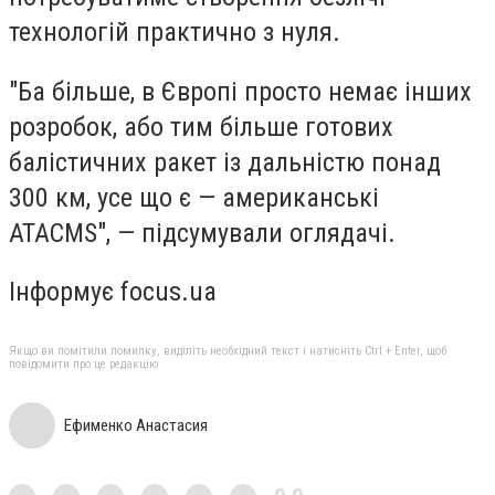
технологій практично з нуля.
"Ба більше, в Європі просто немає інших
розробок, або тим більше готових
балістичних ракет із дальністю понад
300 км, усе що є — американські
ATACMS", — підсумували оглядачі.
Інформує focus.ua
Якщо ви помітили помилку, виділіть необхідний текст і натисніть Ctrl + Enter, щоб
повідомити про це редакцію
Ефименко Анастасия