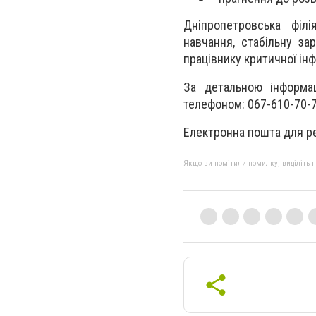
Дніпропетровська філі
навчання, стабільну зар
працівнику критичної ін
За детальною інформа
телефоном: 067-610-70-77
Електронна пошта для 
Якщо ви помітили помилку, виділіть нео