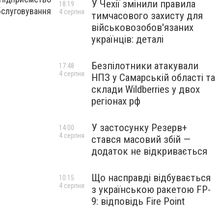
У Чехії змінили правила
18:19
бслуговування
4 серпня
тимчасового захисту для
військовозобов'язаних
українців: деталі
Безпілотники атакували
17:48
4 серпня
НПЗ у Самарській області та
склади Wildberries у двох
регіонах рф
У застосунку Резерв+
14:00
4 серпня
стався масовий збій —
додаток не відкривається
Що насправді відбувається
10:15
4 серпня
з українською ракетою FP-
9: відповідь Fire Point