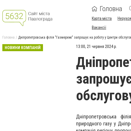
Головна
Карта міста
Нерухо
Вакансії
Головна
Дніпропетровська філія "Газмережі" запрошує на роботу у Центри обслуго
13:00, 21 червня 2024 р.
НОВИНИ КОМПАНІЙ
Дніпропе
запрошує
обслугов
Дніпропетровська філі
природного газу у Дніпр
компанія регіону пропо