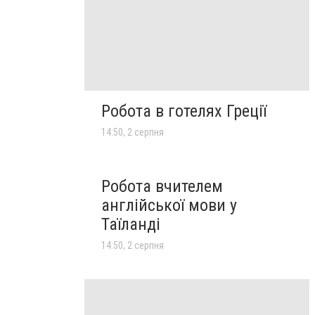
Робота в готелях Греції
14:50, 2 серпня
Робота вчителем
англійської мови у
Таїланді
14:50, 2 серпня