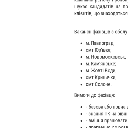
шукає кандидатів на по
клієнтів, що знаходяться
Вакансії фахівців з обсл
м. Павлоград;
смт Юр’ївка;
м. Новомосковськ;
м. Кам’янське;
м. Жовті Води;
смт Кринички;
смт Солоне.
Вимоги до фахівця:
- базова або повна 
- знання ПК на рівн
- вміння працювати
- прагнення до роз