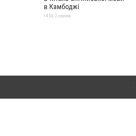
в Камбоджі
14:50, 2 серпня
лограда. Для інтернет-видань обов'язкове розміщення прямого, відкритого для
лама" публікуються на правах реклами.
ості
Правила сайту