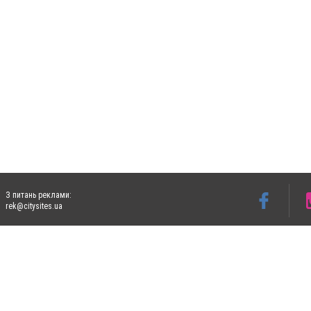
З питань реклами:
rek@citysites.ua
Допускається цитування матеріалів без отримання попередньої згоди 5632.com.ua за
пошукових систем гіперпосилання на цитовані статті не нижче другого абзацу в тек
Матеріали з плашками "Новини компаній", "Промо", "Партнерський матеріал", "Партнер
Реклама на сайті
Ф