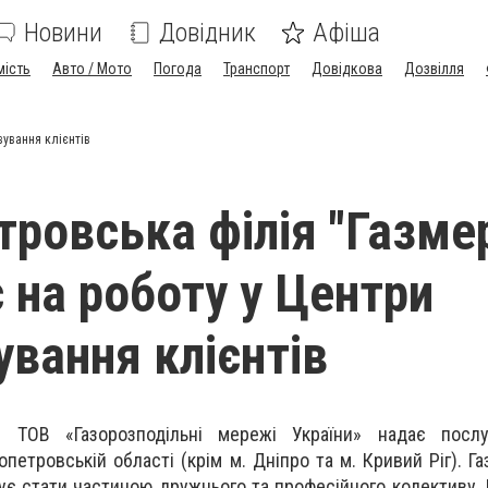
Новини
Довідник
Афіша
мість
Авто / Мото
Погода
Транспорт
Довідкова
Дозвілля
вування клієнтів
тровська філія "Газме
 на роботу у Центри
ування клієнтів
я ТОВ «Газорозподільні мережі України» надає послу
опетровській області (крім м. Дніпро та м. Кривий Ріг). Г
нує стати частиною дружнього та професійного колективу.