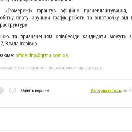
я «Газмережі» гарантує офіційне працевлаштування, 
обітну плату, зручний графік роботи та відстрочку від мо
фраструктури.
цією та призначенням співбесіди кандидати можуть з
, Влада Ігорівна.
резюме:
office.dnp@grmu.com.ua
.
бхідний текст і натисніть Ctrl + Enter, щоб повідомити про це редакцію
0,0
Оцініть першим
Авторизуйтесь
, щоб