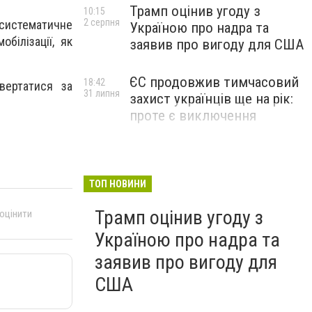
Трамп оцінив угоду з
10:15
2 серпня
систематичне
Україною про надра та
білізації, як
заявив про вигоду для США
ЄС продовжив тимчасовий
18:42
вертатися за
31 липня
захист українців ще на рік:
проте є виключення
ТОП НОВИНИ
Трамп оцінив угоду з
 оцінити
Україною про надра та
заявив про вигоду для
США