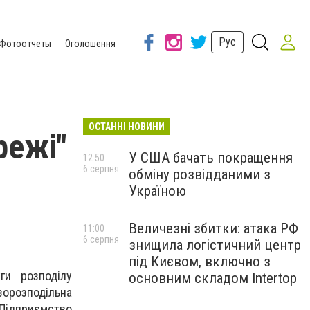
Рус
Фотоотчеты
Оголошення
ОСТАННІ НОВИНИ
режі"
У США бачать покращення
12:50
6 серпня
обміну розвідданими з
Україною
Величезні збитки: атака РФ
11:00
6 серпня
знищила логістичний центр
під Києвом, включно з
ги розподілу
основним складом Intertop
азорозподільна
 Підприємство