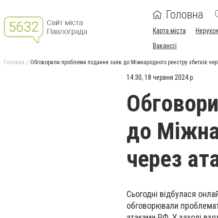
Головна
Карта міста
Нерухо
Вакансії
Головна
Обговорили проблеми подання заяв до Міжнародного реєстру збитків чер
14:30, 18 червня 2024 р.
Обговори
до Міжна
через ат
Сьогодні відбулася онла
обговорювали проблемат
атаками РФ. У заході вз