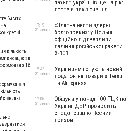
31 липня
захист українців ще на рік:
проте є виключення
оте багато
«Здатна нести ядерні
 На
17:15
31 липня
боєголовки»: у Польщі
конкретні
офіційно підтвердили
падіння російської ракети
ця кількість
Х-101
омпенсацію за
сформовано 16
Українцям готують новий
15:42
31 липня
податок на товари з Temu
та AliExpress
формування
кількість
онів, які
Обшуки у понад 100 ТЦК по
12:05
31 липня
Україні: ДБР проводить
спецоперацію Чесний
ильно
призов
 звернутися
в місцевого