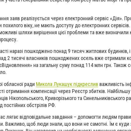
ання заяв реалізується через електронний сервіс «Дія». Пр
 похилого віку, не мають доступу до електронних сервісів.
можливі шляхи вирішення цієї проблеми та вже визначили 
процесу.
сті наразі пошкоджено понад 9 тисяч житлових будинків, і 
над 2 тисячі власників пошкоджених осель вже отримали к
Відновлення» на загальну суму понад 114 млн грн. Також 
ло.
ої обласної ради
Микола Лукашук підкреслив
важливість ін
і отримання компенсації через Реєстр збитків. Найбільшу 
ців Нікопольського, Криворізького та Синельниківського рай
д постійних обстрілів РФ.
а нас лягає відповідальне завдання – допомогти людям прав
и. Важливо, щоб люди знали, що вони не самотні. Їм є куди
ив Лукашук. Він наголосив на необхідності залучення органі