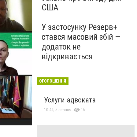
США
У застосунку Резерв+
стався масовий збій —
додаток не
відкривається
ОГОЛОШЕННЯ
Услуги адвоката
16
10:44, 5 серпня