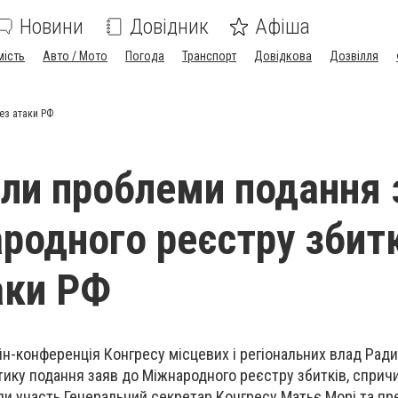
Новини
Довідник
Афіша
мість
Авто / Мото
Погода
Транспорт
Довідкова
Дозвілля
ез атаки РФ
ли проблеми подання 
родного реєстру збит
аки РФ
йн-конференція Конгресу місцевих і регіональних влад Ради
ику подання заяв до Міжнародного реєстру збитків, сприч
яли участь Генеральний секретар Конгресу Матьє Морі та п