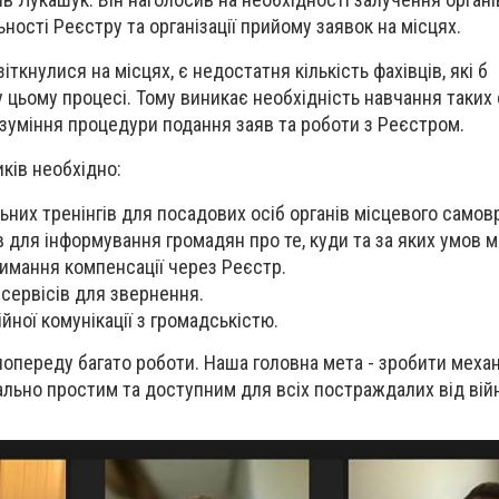
ості Реєстру та організації прийому заявок на місцях.
іткнулися на місцях, є недостатня кількість фахівців, які б
цьому процесі. Тому виникає необхідність навчання таких с
розуміння процедури подання заяв та роботи з Реєстром.
ків необхідно:
них тренінгів для посадових осіб органів місцевого самов
в для інформування громадян про те, куди та за яких умов 
имання компенсації через Реєстр.
сервісів для звернення.
йної комунікації з громадськістю.
опереду багато роботи. Наша головна мета - зробити меха
льно простим та доступним для всіх постраждалих від вій