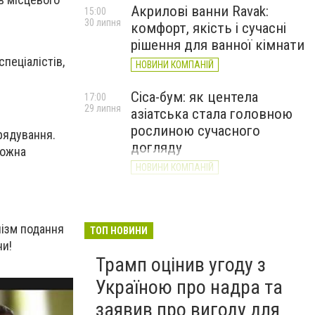
Акрилові ванни Ravak:
15:00
30 липня
комфорт, якість і сучасні
рішення для ванної кімнати
пеціалістів,
НОВИНИ КОМПАНІЙ
Cica-бум: як центела
17:00
29 липня
азіатська стала головною
рослиною сучасного
рядування.
догляду
можна
НОВИНИ КОМПАНІЙ
нізм подання
ТОП НОВИНИ
ни!
Трамп оцінив угоду з
Україною про надра та
заявив про вигоду для