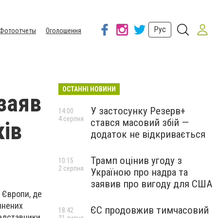
Рус
Фотоотчеты
Оголошення
ОСТАННІ НОВИНИ
заяв
У застосунку Резерв+
14:00
4 серпня
стався масовий збій —
ків
додаток не відкривається
Трамп оцінив угоду з
10:15
2 серпня
Україною про надра та
заявив про вигоду для США
 Європи, де
инених
ЄС продовжив тимчасовий
18:42
редставники