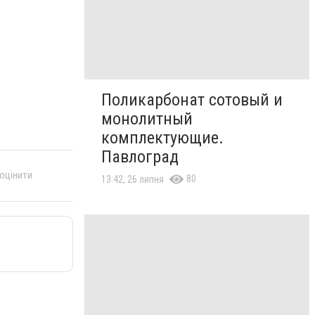
Поликарбонат сотовый и
монолитный
комплектующие.
Павлоград
 оцінити
80
13:42, 26 липня