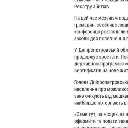
Реєстру збитків.
На цей час механізм под
громадян, особливо люди
конференції розглядали 
заходи для полегшення 
У Дніпропетровській обла
продовжує зростати. По
державною програмою «є
сертифікатів на нове жит
Голова Дніпропетровськ
населення про можливост
заяв очікують від мешкан
найбільше потерпають ві
«Саме тут, на місцях, н
оформити та подати заяв
за допомогою», – зазнач