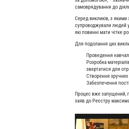
самоврядування до діяльн
Серед викликів, з якими з
супроводжували людей у 
які повинні мати чітке 
Для подолання цих викли
Проведення навчаль
Розробка матеріалі
звертатися для отр
Створення зручних 
Забезпечення пості
Процес вже запущений, п
заяв до Реєстру максима