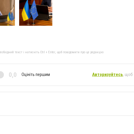
бхідний текст і натисніть Ctrl + Enter, щоб повідомити про це редакцію
0,0
Оцініть першим
Авторизуйтесь
, щоб