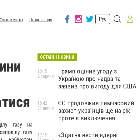
Рус
Фотоотчеты
Оголошення
ОСТАННІ НОВИНИ
ини
Трамп оцінив угоду з
10:15
2 серпня
Україною про надра та
заявив про вигоду для США
атися
ЄС продовжив тимчасовий
18:42
31 липня
захист українців ще на рік:
проте є виключення
ділу газу на
озподілу газу
«Здатна нести ядерні
17:15
м кабінетом