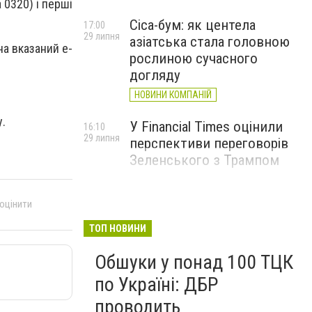
 0320) і перші
Cica-бум: як центела
17:00
29 липня
азіатська стала головною
на вказаний e-
рослиною сучасного
догляду
НОВИНИ КОМПАНІЙ
у.
У Financial Times оцінили
16:10
29 липня
перспективи переговорів
Зеленського з Трампом
 оцінити
ТОП НОВИНИ
Обшуки у понад 100 ТЦК
по Україні: ДБР
проводить