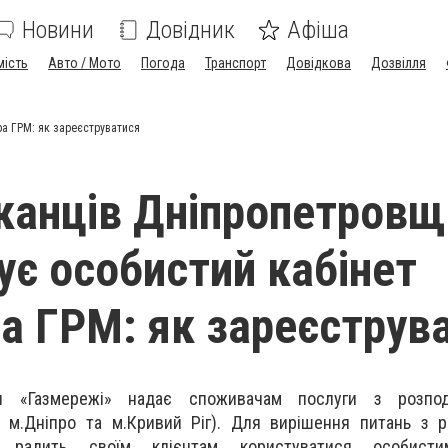
Новини
Довідник
Афіша
мість
Авто / Мото
Погода
Транспорт
Довідкова
Дозвілля
а ГРМ: як зареєструватися
анців Дніпропетровщ
ує особистий кабінет
а ГРМ: як зареєструв
ія «Газмережі» надає споживачам послуги з розпо
 м.Дніпро та м.Кривий Ріг). Для вирішення питань з р
я радить своїм клієнтам користуватися особисти