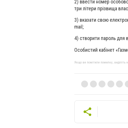
2) ввести номер особовог
три літери прізвища вла
3) вказати свою електро
mail;
4) створити пароль для в
Особистий кабінет «Газм
Якщо ви помітили помилку, виділіть нео