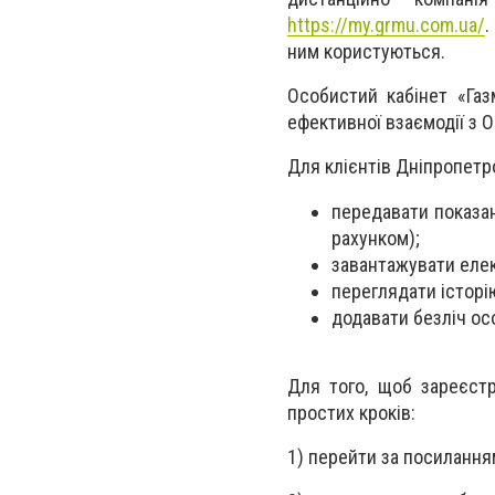
https://my.grmu.com.ua/
.
ним користуються.
Особистий кабінет «Га
ефективної взаємодії з 
Для клієнтів Дніпропетро
передавати показан
рахунком);
завантажувати елек
переглядати історі
додавати безліч ос
Для того, щоб зареєстр
простих кроків:
1) перейти за посиланн