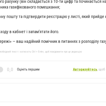
о рахунку (він складається з 10-ти цифр та починається на
сника газифікованого помешкання;
нну пошту та підтвердити реєстрацію у листі, який прийде 
ходу в кабінет і запам’ятати його.
ережі» — ваш надійний помічник в питаннях з розподілу газ
бхідний текст і натисніть Ctrl + Enter, щоб повідомити про це редакцію
0,0
Оцініть першим
Авторизуйтесь
, щоб