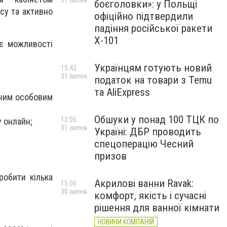
31 липня
боєголовки»: у Польщі
ісу та активно
офіційно підтвердили
падіння російської ракети
Х-101
ює можливості
Українцям готують новий
15:42
31 липня
податок на товари з Temu
та AliExpress
одним особовим
Обшуки у понад 100 ТЦК по
12:05
у онлайн;
31 липня
Україні: ДБР проводить
спецоперацію Чесний
призов
робити кілька
Акрилові ванни Ravak:
15:00
30 липня
комфорт, якість і сучасні
рішення для ванної кімнати
НОВИНИ КОМПАНІЙ