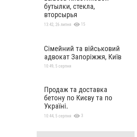
бутылки, стекла,
вторсырья
15
13:42, 26 липня
Сімейний та військовий
адвокат Запоріжжя, Київ
10:49, 5 серпня
Продаж та доставка
бетону по Києву та по
Україні.
3
10:44, 5 серпня