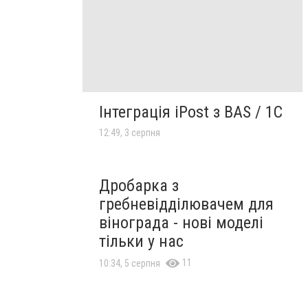
Інтеграція iPost з BAS / 1С
12:49, 3 серпня
Дробарка з
гребневідділювачем для
вінограда - нові моделі
тільки у нас
11
10:34, 5 серпня