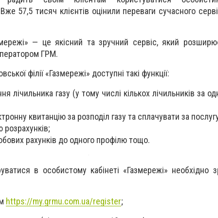
 Вже 57,5 тисяч клієнтів оцінили переваги сучасного серв
змережі» — це якісний та зручний сервіс, який розшир
Оператором ГРМ.
вської філії «Газмережі» доступні такі функції:
ня лічильника газу (у тому числі кількох лічильників за 
тронну квитанцію за розподіл газу та сплачувати за послуг
ю розрахунків;
обових рахунків до одного профілю тощо.
уватися в особистому кабінеті «Газмережі» необхідно з
ям
https://my.grmu.com.ua/register
;