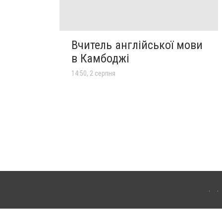
Вчитель англійської мови
в Камбоджі
14:50, 2 серпня
лограда. Для інтернет-видань обов'язкове розміщення прямого, відкритого для