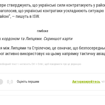
гери стверджують, що українські сили контратакують у район
наголосив, що українські контратаки ускладнюють ситуацію
айоні", — пишуть в ISW.
глибоке
ж кордоном та Липцями. Скриншот карти
я між Липцями та Стрілечою, це означає, що безпосередньо
рог активно використовує на цьому напрямку тактичну авіац
бхідний текст і натисніть Ctrl + Enter, щоб повідомити про це редакцію
0,0
Оцініть першим
Авторизируйтесь
, ч