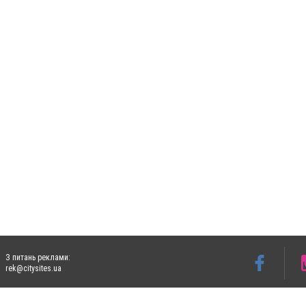
З питань реклами:
rek@citysites.ua
Допускається цитування матеріалів без отримання попередньої згоди 5632.com.ua за