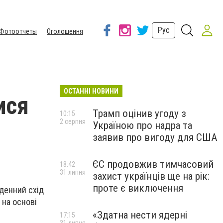
Рус
Фотоотчеты
Оголошення
ОСТАННІ НОВИНИ
ися
Трамп оцінив угоду з
10:15
2 серпня
Україною про надра та
заявив про вигоду для США
ЄС продовжив тимчасовий
18:42
31 липня
захист українців ще на рік:
проте є виключення
вденний схід
 на основі
«Здатна нести ядерні
17:15