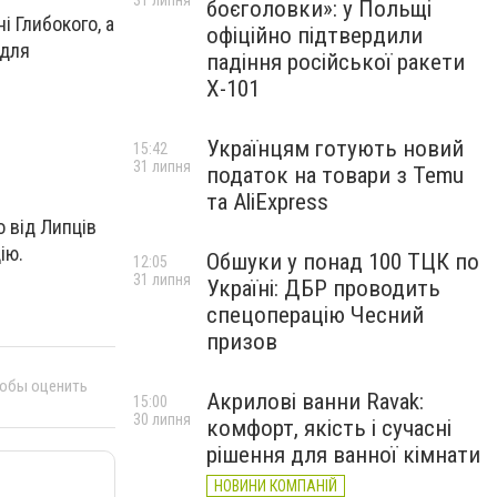
31 липня
боєголовки»: у Польщі
і Глибокого, а
офіційно підтвердили
 для
падіння російської ракети
Х-101
Українцям готують новий
15:42
31 липня
податок на товари з Temu
та AliExpress
 від Липців
ію.
Обшуки у понад 100 ТЦК по
12:05
31 липня
Україні: ДБР проводить
спецоперацію Чесний
призов
тобы оценить
Акрилові ванни Ravak:
15:00
30 липня
комфорт, якість і сучасні
рішення для ванної кімнати
НОВИНИ КОМПАНІЙ