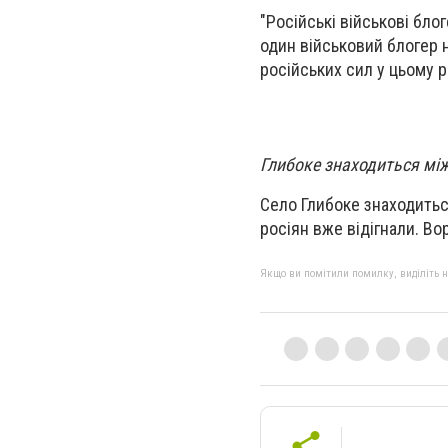
"Російські військові бло
один військовий блогер 
російських сил у цьому р
Глибоке знаходиться мі
Село Глибоке знаходитьс
росіян вже відігнали. Во
Якщо ви помітили помилку, виділіть нео