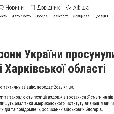
Новини
Довідник
Афіша
мість
Авто / Мото
Погода
Транспорт
Довідкова
Дозвілля
рони України просунул
і Харківської області
є тактичну авіацію, передає
2day.kh.ua.
и та захоплюють позиції вздовж вітрозахисної смуги на пі
 пишуть аналітики американського Інституту вивчання війни
х дій та повідомлень російських військових блогерів.