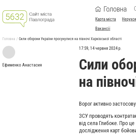
Головна
Карта міста
Нерухо
Вакансії
Головна
Сили оборони України просунулися на півночі Харківської області
17:59, 14 червня 2024 р.
Сили обо
Ефименко Анастасия
на півноч
Ворог активно застосову
ЗСУ проводять контратак
від села Глибоке. Про це
дослідження карт бойови