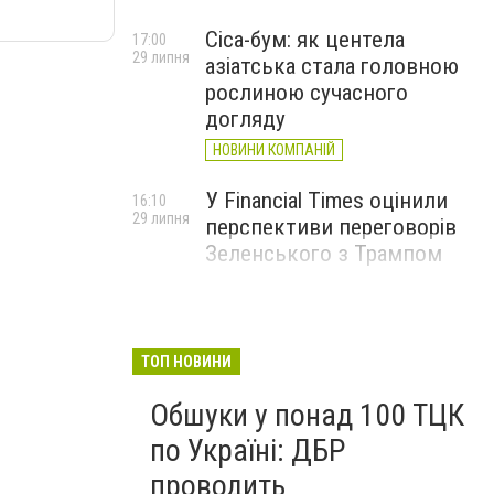
Cica-бум: як центела
17:00
29 липня
азіатська стала головною
рослиною сучасного
догляду
НОВИНИ КОМПАНІЙ
У Financial Times оцінили
16:10
29 липня
перспективи переговорів
Зеленського з Трампом
ТОП НОВИНИ
Обшуки у понад 100 ТЦК
по Україні: ДБР
проводить