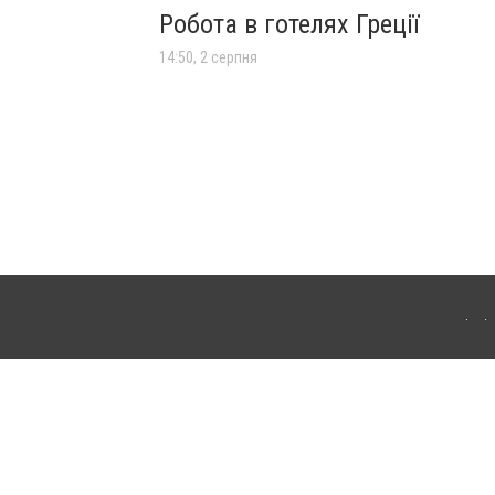
Робота в готелях Греції
14:50, 2 серпня
лограда. Для інтернет-видань обов'язкове розміщення прямого, відкритого для
лама" публікуються на правах реклами.
ості
Правила сайту