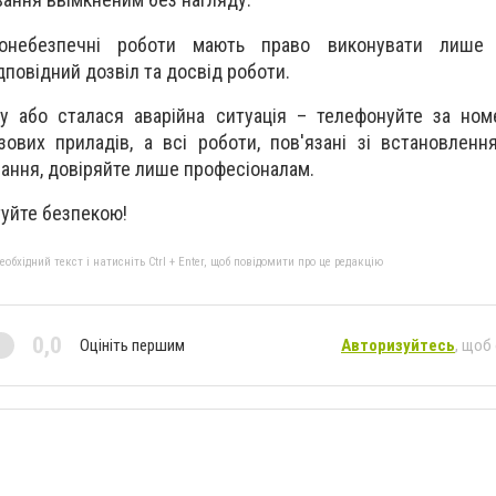
зонебезпечні роботи мають право виконувати лише к
ідповідний дозвіл та досвід роботи.
у або сталася аварійна ситуація – телефонуйте за ном
зових приладів, а всі роботи, пов'язані зі встановленн
ання, довіряйте лише професіоналам.
туйте безпекою!
бхідний текст і натисніть Ctrl + Enter, щоб повідомити про це редакцію
0,0
Оцініть першим
Авторизуйтесь
, щоб