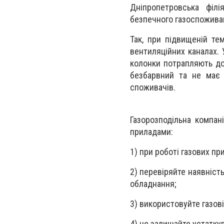
Дніпропетровська філі
безпечного газоспоживан
Так, при підвищеній те
вентиляційних каналах. 
колонки потрапляють до
безбарвний та не має 
споживачів.
Газорозподільна компан
приладами:
1) при роботі газових пр
2) перевіряйте наявніст
обладнання;
3) використовуйте газові
4) не залишайте устатку