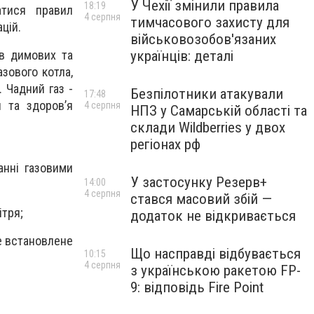
У Чехії змінили правила
18:19
атися правил
4 серпня
тимчасового захисту для
цій.
військовозобов'язаних
українців: деталі
 в димових та
азового котла,
 Чадний газ -
Безпілотники атакували
17:48
 та здоров’я
4 серпня
НПЗ у Самарській області та
склади Wildberries у двох
регіонах рф
анні газовими
У застосунку Резерв+
14:00
4 серпня
стався масовий збій —
ітря;
додаток не відкривається
е встановлене
Що насправді відбувається
10:15
4 серпня
з українською ракетою FP-
9: відповідь Fire Point