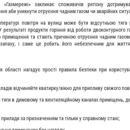
я «Газмережі» закликає споживачів регіону дотримув
ня аби уникнути отруєння чадним газом чи аварійних ситуа
мпературі повітря на вулиці може бути відсутньою тяга
У результаті продукти горіння від роботи двоконтурного г
 приміщення та стають причиною отруєння чадним газом.
запаху, і саме це робить його небезпечним для життя
ія області нагадує прості правила безпеки при користув
иладів відчиняйте кватирку/вікно для припливу свіжого пов
ь тяги в димовому та вентиляційному каналах приміщень, д
 прилади за призначенням та тільки у справному стані;
вання ввімкненим без нагляду.