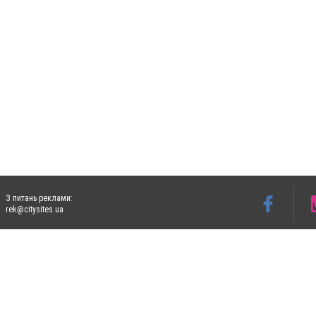
З питань реклами:
rek@citysites.ua
Допускається цитування матеріалів без отримання попередньої згоди 5632.com.ua за
пошукових систем гіперпосилання на цитовані статті не нижче другого абзацу в тек
Матеріали з плашками "Новини компаній", "Промо", "Партнерський матеріал", "Партнер
Реклама на сайті
Ф