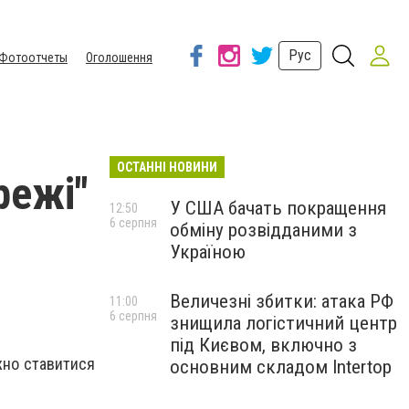
Рус
Фотоотчеты
Оголошення
ОСТАННІ НОВИНИ
режі"
У США бачать покращення
12:50
6 серпня
обміну розвідданими з
Україною
Величезні збитки: атака РФ
11:00
6 серпня
знищила логістичний центр
під Києвом, включно з
ажно ставитися
основним складом Intertop