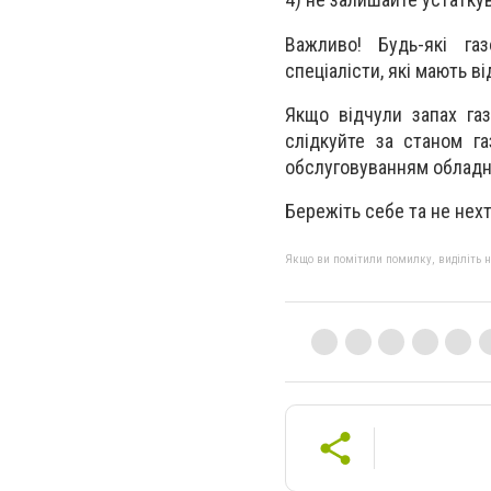
Важливо! Будь-які га
спеціалісти, які мають в
Якщо відчули запах газ
слідкуйте за станом га
обслуговуванням обладн
Бережіть себе та не нех
Якщо ви помітили помилку, виділіть нео