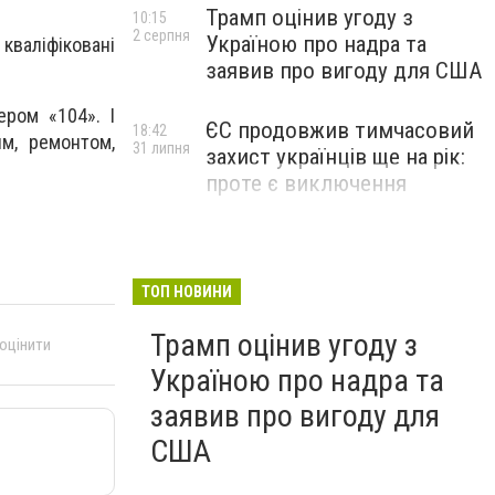
Трамп оцінив угоду з
10:15
2 серпня
Україною про надра та
валіфіковані
заявив про вигоду для США
ером «104». І
ЄС продовжив тимчасовий
18:42
ям, ремонтом,
31 липня
захист українців ще на рік:
проте є виключення
ТОП НОВИНИ
Трамп оцінив угоду з
 оцінити
Україною про надра та
заявив про вигоду для
США