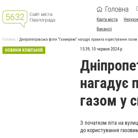
Головна
Карта міста
Нерухо
Вакансії
Головна
Дніпропетровська філія "Газмережі" нагадує правила користування газом 
15:39, 10 червня 2024 р.
НОВИНИ КОМПАНІЙ
Дніпропе
нагадує 
газом у 
З початком літа на вули
до користування газови