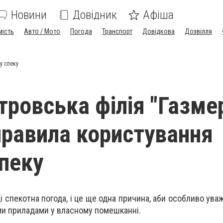
Новини
Довідник
Афіша
мість
Авто / Мото
Погода
Транспорт
Довідкова
Дозвілля
у спеку
тровська філія "Газме
правила користування
спеку
ці спекотна погода, і це ще одна причина, аби особливо ув
ми приладами у власному помешканні.