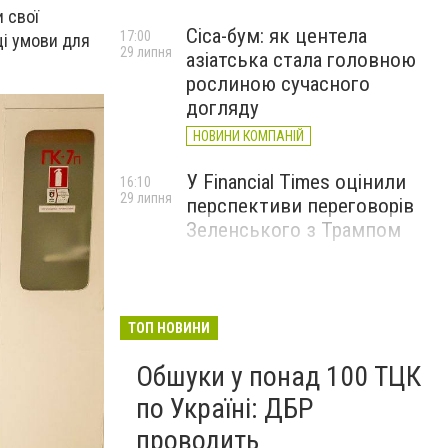
 свої
Cica-бум: як центела
17:00
щі умови для
29 липня
азіатська стала головною
рослиною сучасного
догляду
НОВИНИ КОМПАНІЙ
У Financial Times оцінили
16:10
29 липня
перспективи переговорів
Зеленського з Трампом
ТОП НОВИНИ
Обшуки у понад 100 ТЦК
по Україні: ДБР
проводить