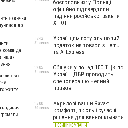
31 липня
боєголовки»: у Польщі
офіційно підтвердили
падіння російської ракети
вити навички
Х-101
лучився до
Українцям готують новий
15:42
дити
31 липня
податок на товари з Temu
ює команда
та AliExpress
а інших
лення.
Обшуки у понад 100 ТЦК по
12:05
31 липня
Україні: ДБР проводить
нали свої
спецоперацію Чесний
вже
призов
го життя
Акрилові ванни Ravak:
15:00
а надання
30 липня
комфорт, якість і сучасні
ь громади
рішення для ванної кімнати
НОВИНИ КОМПАНІЙ