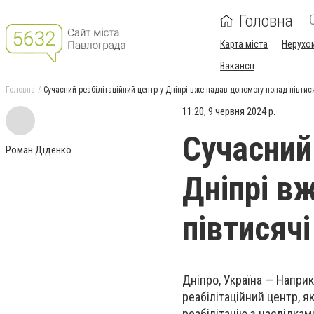
Головна
Карта міста
Нерухо
Вакансії
Головна
Сучасний реабілітаційний центр у Дніпрі вже надав допомогу понад півтися
11:20, 9 червня 2024 р.
Сучасний 
Роман Діденко
Дніпрі в
півтисячі
Дніпро, Україна — Наприк
реабілітаційний центр, я
реабілітацію з наслідка