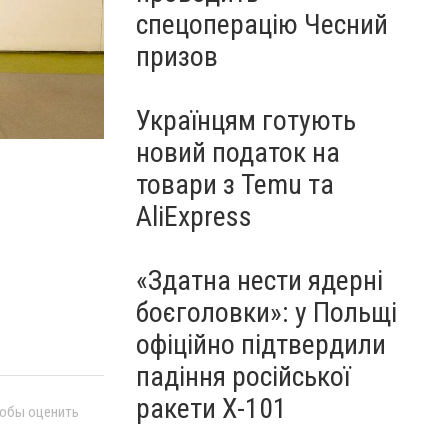
спецоперацію Чесний
призов
Українцям готують
новий податок на
товари з Temu та
AliExpress
«Здатна нести ядерні
боєголовки»: у Польщі
офіційно підтвердили
падіння російської
ракети Х-101
тобы оценить