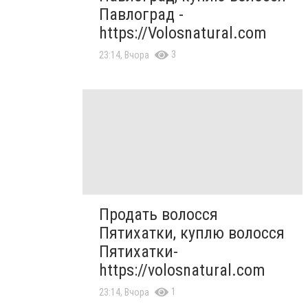
Павлоград -
https://Volosnatural.com
3
23:14, Вчора
Продать волосся
Пятихатки, куплю волосся
Пятихатки-
https://volosnatural.com
1
23:14, Вчора