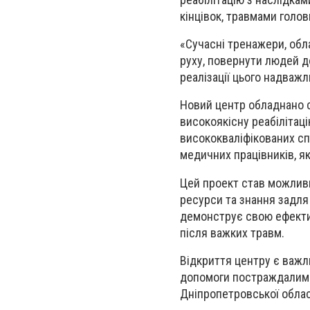
кінцівок, травмами голов
«Сучасні тренажери, обл
руху, повернути людей д
реалізації цього надваж
Новий центр обладнано 
високоякісну реабілітац
висококваліфікованих спе
медичних працівників, я
Цей проект став можливим
ресурси та знання задля
демонструє свою ефекти
після важких травм.
Відкриття центру є важл
допомоги постраждалим п
Дніпропетровської облас