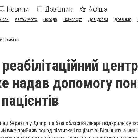
Новини
Довідник
Афіша
мість
Авто / Мото
Погода
Транспорт
Довідкова
Дозвілля
чі пацієнтів
реабілітаційний центр
же надав допомогу по
 пацієнтів
інці березня у Дніпрі на базі обласної лікарні відкрили суч
кий вже прийняв понад півтисячі пацієнтів. Більшість з них
ми складних мінно-вибухових травм, пораненнями верхніх та