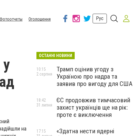
Рус
Фотоотчеты
Оголошення
ОСТАННІ НОВИНИ
 у
Трамп оцінив угоду з
10:15
2 серпня
Україною про надра та
над
заявив про вигоду для США
ЄС продовжив тимчасовий
18:42
31 липня
захист українців ще на рік:
проте є виключення
асний
 надійшли на
«Здатна нести ядерні
17:15
 нижніх