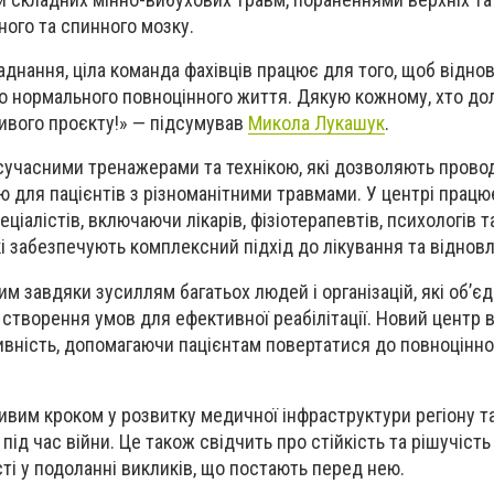
ного та спинного мозку.
аднання, ціла команда фахівців працює для того, щоб відно
о нормального повноцінного життя. Дякую кожному, хто до
ливого проєкту!» — підсумував
Микола Лукашук
.
сучасними тренажерами та технікою, які дозволяють прово
ію для пацієнтів з різноманітними травмами. У центрі прац
ціалістів, включаючи лікарів, фізіотерапевтів, психологів т
кі забезпечують комплексний підхід до лікування та віднов
 завдяки зусиллям багатьох людей і організацій, які об’єд
 створення умов для ефективної реабілітації. Новий центр 
вність, допомагаючи пацієнтам повертатися до повноцінно
ивим кроком у розвитку медичної інфраструктури регіону т
ід час війни. Це також свідчить про стійкість та рішучіст
ті у подоланні викликів, що постають перед нею.