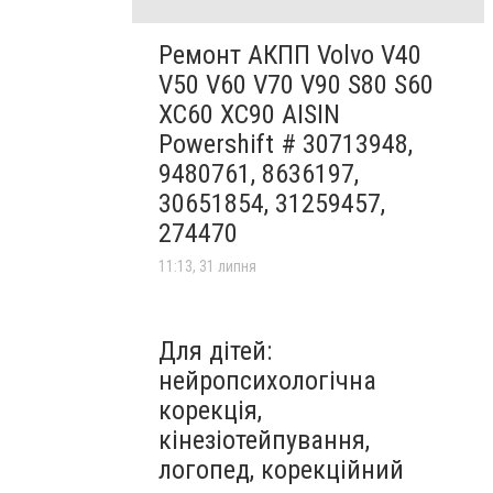
Ремонт АКПП Volvo V40
V50 V60 V70 V90 S80 S60
XC60 XC90 AISIN
Powershift # 30713948,
9480761, 8636197,
30651854, 31259457,
274470
11:13, 31 липня
Для дітей:
нейропсихологічна
корекція,
кінезіотейпування,
логопед, корекційний