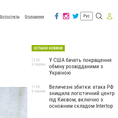
Рус
Фотоотчеты
Оголошення
ОСТАННІ НОВИНИ
У США бачать покращення
12:50
6 серпня
обміну розвідданими з
Україною
Величезні збитки: атака РФ
11:00
6 серпня
знищила логістичний центр
під Києвом, включно з
основним складом Intertop