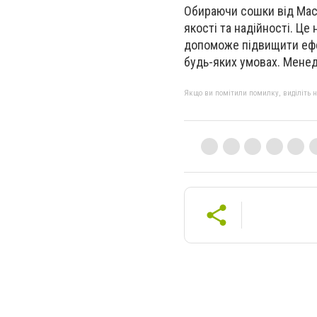
О
бираючи сошки від Mac
якості та надійності. Ц
допоможе підвищити ефек
будь-яких умовах.
Менедж
Якщо ви помітили помилку, виділіть нео