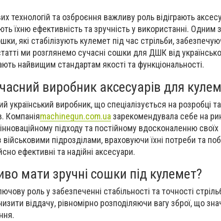
вих технологій та озброєння важливу роль відіграють аксес
ють їхню ефективність та зручність у використанні. Одним з
ки, які стабілізують кулемет під час стрільби, забезпечую
 статті ми розглянемо сучасні сошки для ДШК від українськ
дають найвищим стандартам якості та функціональності.
часний виробник аксесуарів для кулем
й український виробник, що спеціалізується на розробці т
в. Компанія
machinegun.com.ua
зарекомендувала себе на ри
, інноваційному підходу та постійному вдосконаленню своїх 
 військовими підрозділами, враховуючи їхні потреби та по
сно ефективні та надійні аксесуари.
во мати зручні сошки під кулемет?
ючову роль у забезпеченні стабільності та точності стріль
изити віддачу, рівномірно розподіляючи вагу зброї, що зн
ння.