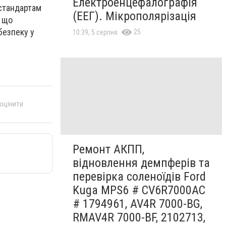
Електроенцефалографія
 стандартам
(ЕЕГ). Мікрополярізація
, що
безпеку у
25
10:39, 5 серпня
 оцінити
Ремонт АКПП,
відновлення демпферів та
перевірка соленоїдів Ford
Kuga MPS6 # CV6R7000AC
# 1794961, AV4R 7000-BG,
RMAV4R 7000-BF, 2102713,