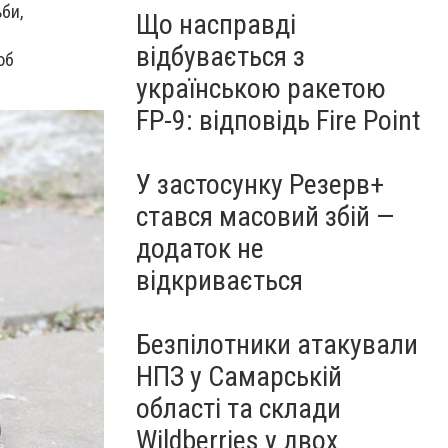
би,
Що насправді
відбувається з
об
українською ракетою
FP-9: відповідь Fire Point
У застосунку Резерв+
стався масовий збій —
додаток не
відкривається
Безпілотники атакували
НПЗ у Самарській
області та склади
Wildberries у двох