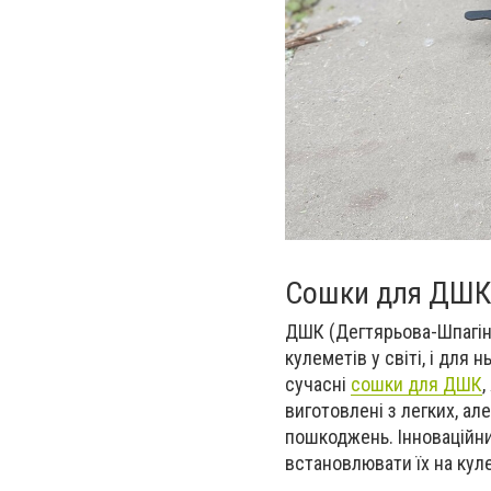
Сошки для ДШ
ДШК (Дегтярьова-Шпагін
кулеметів у світі, і для
сучасні
сошки для ДШК
,
виготовлені з легких, ал
пошкоджень. Інноваційн
встановлювати їх на куле