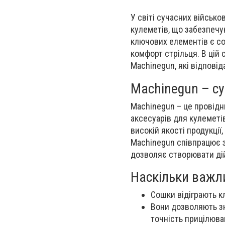
У світі сучасних військо
кулеметів, що забезпечу
ключових елементів є сош
комфорт стрільця. В цій
Machinegun, які відпові
Machinegun
–
су
Machinegun
–
це провідни
аксесуарів для кулеметі
високій якості продукції
Machinegun співпрацює з
дозволяє створювати дій
Наскільки важли
Сошки відіграють кл
Вони дозволяють зн
точність прицілюва