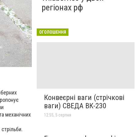
регіонах рф
ОГОЛОШЕННЯ
іберних
Конвеєрні ваги (стрічкові
пропонує
ваги) СВЕДА ВК-230
ни
 та механічних
12:55, 5 серпня
 стрільби.