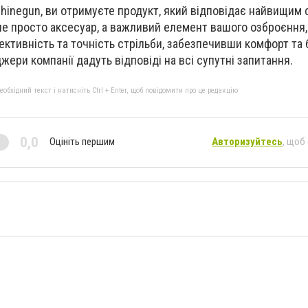
hinegun, ви отримуєте продукт, який відповідає найвищим
е не просто аксесуар, а важливий елемент вашого озброєння
тивність та точність стрільби, забезпечивши комфорт та 
ери компанії дадуть відповіді на всі супутні запитання.
бхідний текст і натисніть Ctrl + Enter, щоб повідомити про це редакцію
0,0
Оцініть першим
Авторизуйтесь
, щоб