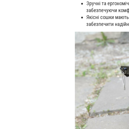
З
ручні та ергономі
забезпечуючи комфо
Я
кісні сошки мають
забезпечити надійні