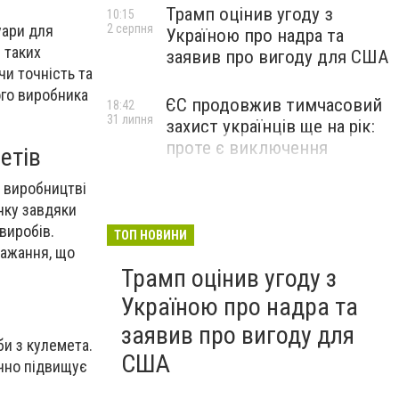
Трамп оцінив угоду з
10:15
2 серпня
уари для
Україною про надра та
 таких
заявив про вигоду для США
чи точність та
ого виробника
ЄС продовжив тимчасовий
18:42
31 липня
захист українців ще на рік:
проте є виключення
етів
а виробництві
нку завдяки
виробів.
ТОП НОВИНИ
бажання, що
Трамп оцінив угоду з
Україною про надра та
заявив про вигоду для
би з кулемета.
США
ачно підвищує