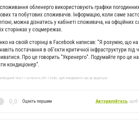
в споживання обленерго використовують графіки погодинни
вих та побутових споживачів. Інформацію, коли саме заст
іоні, можна дізнатись у кабінеті споживача, на офіційних с
ніх сторінках у соцмережах.
ко на своїй сторінці в Facebook написав: "Я розумію, що на
 навіть постачання в об'єкти критичної інфраструктури під 
иватися. Про це говорить "Укренерго". Подумайте про це н
ати кондиціонер".
бхідний текст і натисніть Ctrl + Enter, щоб повідомити про це редакцію
0,0
Оцініть першим
Авторизуйтесь
, щоб