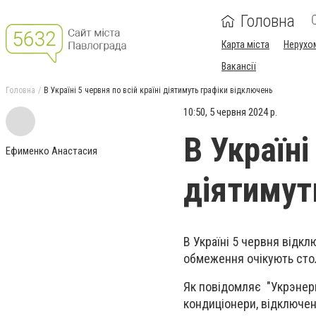
Головна
Карта міста
Нерухо
Вакансії
Головна
В Україні 5 червня по всій країні діятимуть графіки відключень
10:50, 5 червня 2024 р.
В Україні
Ефименко Анастасия
діятимут
В Україні 5 червня відкл
обмеження очікують сто
Як повідомляє "Укрэнерг
кондиціонери, відключен