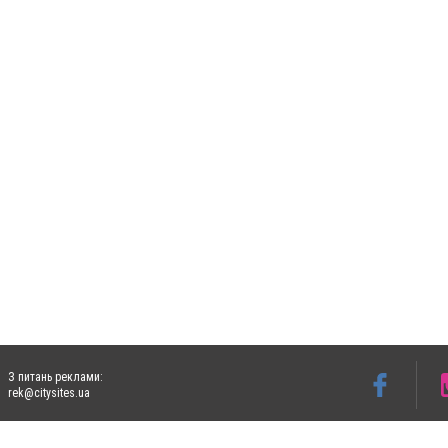
З питань реклами:
rek@citysites.ua
Допускається цитування матеріалів без отримання попередньої згоди 5632.com.ua за