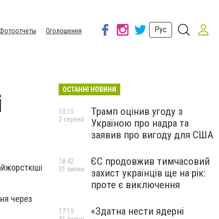
Рус
Фотоотчеты
Оголошення
ОСТАННІ НОВИНИ
і
Трамп оцінив угоду з
10:15
2 серпня
Україною про надра та
заявив про вигоду для США
ЄС продовжив тимчасовий
18:42
Найжорсткіші
31 липня
захист українців ще на рік:
проте є виключення
ння через
«Здатна нести ядерні
.
17:15