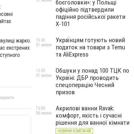
31 липня
боєголовки»: у Польщі
х
офіційно підтвердили
осовні
падіння російської ракети
айтах
Х-101
Українцям готують новий
 вулиці жарко.
15:42
31 липня
податок на товари з Temu
час екстрених
та AliExpress
аступного
Обшуки у понад 100 ТЦК по
12:05
31 липня
Україні: ДБР проводить
спецоперацію Чесний
призов
 оцінити
Акрилові ванни Ravak:
15:00
30 липня
комфорт, якість і сучасні
рішення для ванної кімнати
НОВИНИ КОМПАНІЙ