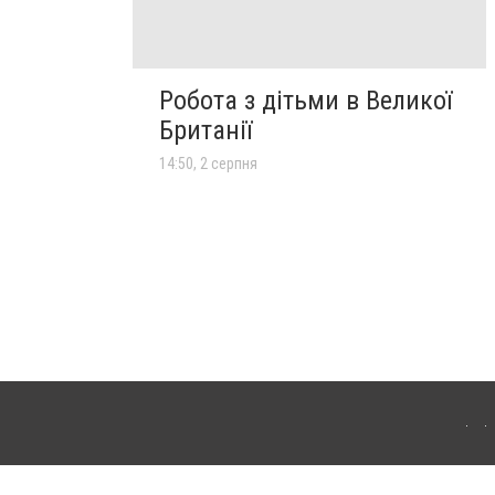
Робота з дітьми в Великої
Британії
14:50, 2 серпня
лограда. Для інтернет-видань обов'язкове розміщення прямого, відкритого для