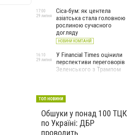
Cica-бум: як центела
17:00
29 липня
азіатська стала головною
рослиною сучасного
догляду
НОВИНИ КОМПАНІЙ
У Financial Times оцінили
16:10
29 липня
перспективи переговорів
Зеленського з Трампом
ТОП НОВИНИ
Обшуки у понад 100 ТЦК
по Україні: ДБР
проводить