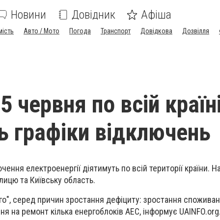
Новини
Довідник
Афіша
мість
Авто / Мото
Погода
Транспорт
Довідкова
Дозвілля
 5 червня по всій країн
ь графіки відключень
ючення електроенергії діятимуть по всій території країни. 
лицю та Київську область.
о", серед причин зростання дефіциту: зростання спожива
ня на ремонт кілька енергоблоків АЕС, інформує UAINFO.org