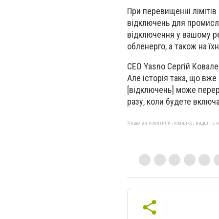
При перевищенні ліміті
відключень для промисло
відключення у вашому рег
обленерго, а також на їх
СЕО Yasno Сергій Ковален
Але історія така, що вже
[відключень] може перер
разу, коли будете включ
Якщо ви помітили помилку, виділіть нео