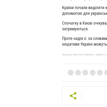
Країни почали виділяти 
допомогою для українськ
Спочатку в Києві очікува
затримуються.
Проте надія є: за словам
ініціативи Україні можут
Якщо ви помітили помилку, виділіть нео