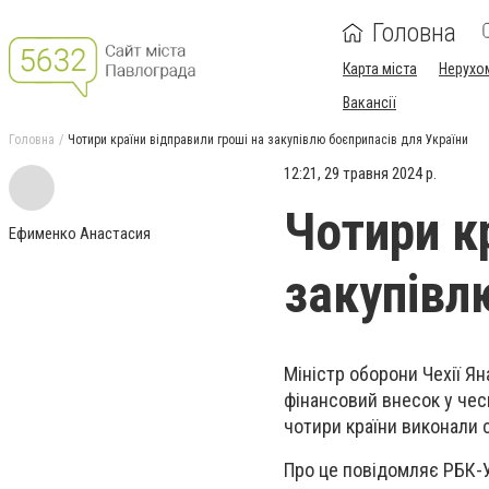
Головна
Карта міста
Нерухо
Вакансії
Головна
Чотири країни відправили гроші на закупівлю боєприпасів для України
12:21, 29 травня 2024 р.
Чотири к
Ефименко Анастасия
закупівл
Міністр оборони Чехії Я
фінансовий внесок у чесь
чотири країни виконали с
Про це повідомляє РБК-У