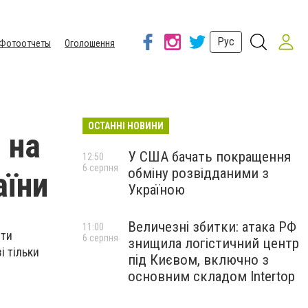
Рус
Фотоотчеты
Оголошення
ОСТАННІ НОВИНИ
 на
У США бачать покращення
12:50
6 серпня
обміну розвідданими з
аїни
Україною
Величезні збитки: атака РФ
11:00
ити
6 серпня
знищила логістичний центр
і тільки
під Києвом, включно з
основним складом Intertop