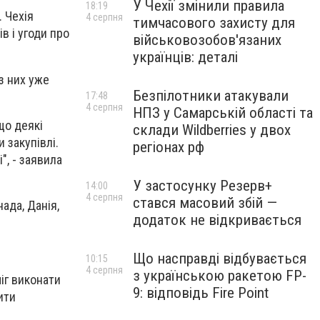
У Чехії змінили правила
18:19
. Чехія
4 серпня
тимчасового захисту для
в і угоди про
військовозобов'язаних
українців: деталі
 з них уже
Безпілотники атакували
17:48
4 серпня
НПЗ у Самарській області та
що деякі
склади Wildberries у двох
 закупівлі.
регіонах рф
", - заявила
У застосунку Резерв+
14:00
4 серпня
стався масовий збій —
ада, Данія,
додаток не відкривається
Що насправді відбувається
10:15
4 серпня
з українською ракетою FP-
міг виконати
9: відповідь Fire Point
ити