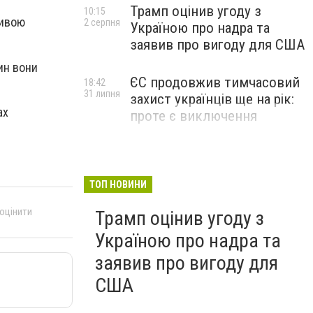
Трамп оцінив угоду з
10:15
ливою
2 серпня
Україною про надра та
заявив про вигоду для США
ин вони
ЄС продовжив тимчасовий
18:42
31 липня
захист українців ще на рік:
ах
проте є виключення
ТОП НОВИНИ
 оцінити
Трамп оцінив угоду з
Україною про надра та
заявив про вигоду для
США