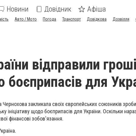
Новини
Довідник
Афіша
мість
Авто / Мото
Погода
Транспорт
Довідкова
Дозвілля
раїни відправили гроші
ю боєприпасів для Укр
на Чернохова закликала своїх європейських союзників зроб
ку ініціативу щодо боєприпасів для України. Оскільки нараз
вої фінансові зобов'язання.
країна.