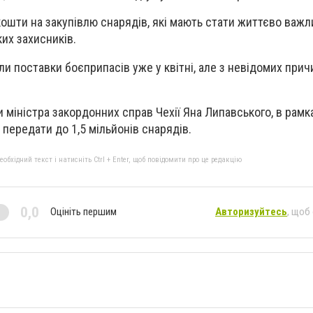
кошти на закупівлю снарядів, які мають стати життєво важ
их захисників.
ли поставки боєприпасів уже у квітні, але з невідомих прич
и міністра закордонних справ Чехії Яна Липавського, в рамк
ь передати до 1,5 мільйонів снарядів.
бхідний текст і натисніть Ctrl + Enter, щоб повідомити про це редакцію
0,0
Оцініть першим
Авторизуйтесь
, щоб