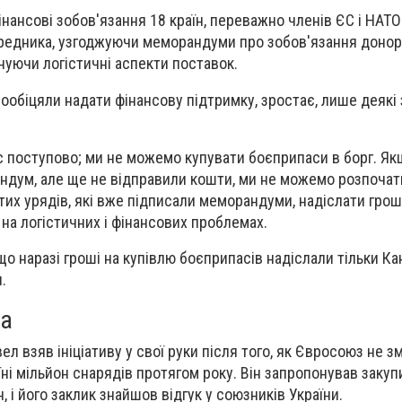
інансові зобов'язання 18 країн, переважно членів ЄС і НАТО
редника, узгоджуючи меморандуми про зобов'язання донорі
инуючи логістичні аспекти поставок.
і пообіцяли надати фінансову підтримку, зростає, лише деякі
 поступово; ми не можемо купувати боєприпаси в борг. Як
ндум, але ще не відправили кошти, ми не можемо розпочати
тих урядів, які вже підписали меморандуми, надіслати гроші
на логістичних і фінансових проблемах.
о наразі гроші на купівлю боєприпасів надіслали тільки Кан
.
ва
ел взяв ініціативу у свої руки після того, як Євросоюз не з
ні мільйон снарядів протягом року. Він запропонував закуп
, і його заклик знайшов відгук у союзників України.