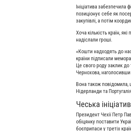
Ініціатива забезпечила ф
позиціонує себе як посе
закупівлі, а потім коорд
Хоча кількість країн, як
надіслали гроші.
«Кошти надходять до нас
країни підписали мемора
Це свого роду заклик до 
Чернохова, наголосивши 
Вона також повідомила, щ
Нідерланди та Португалія
Чеська ініціати
Президент Чехії Петр Пав
обіцянку поставити Украї
боєприпаси у третіх країн