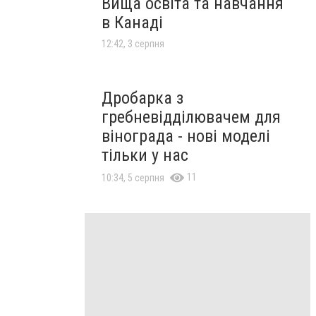
Вища освіта та навчання
в Канаді
12:42, 3 серпня
Дробарка з
гребневідділювачем для
вінограда - нові моделі
тільки у нас
11
10:34, 5 серпня