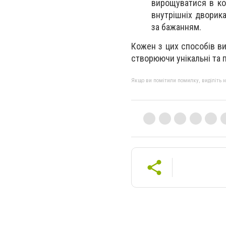
вирощуватися в ко
внутрішніх дворик
за бажанням.
Кожен з цих способів ви
створюючи унікальні та п
Якщо ви помітили помилку, виділіть нео