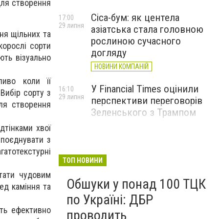
 для створення
Cica-бум: як центела
17:00
29 липня
азіатська стала головною
ня щільних та
рослиною сучасного
корослі сорти
догляду
ють візуально
НОВИНИ КОМПАНІЙ
ливо коли її
У Financial Times оцінили
16:10
Вибір сорту з
29 липня
перспективи переговорів
ля створення
Зеленського з Трампом
дтінками хвої
 поєднувати з
гатотекстурні
ТОП НОВИНИ
стати чудовим
Обшуки у понад 100 ТЦК
ед каміння та
по Україні: ДБР
уть ефективно
проводить