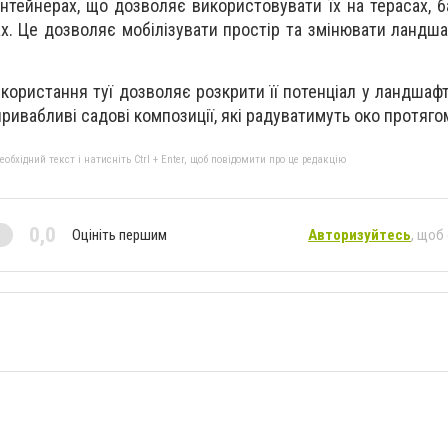
нтейнерах, що дозволяє використовувати їх на терасах, б
ах. Це дозволяє мобілізувати простір та змінювати ландш
користання туї дозволяє розкрити її потенціал у ландшафт
ривабливі садові композиції, які радуватимуть око протяго
бхідний текст і натисніть Ctrl + Enter, щоб повідомити про це редакцію
0,0
Оцініть першим
Авторизуйтесь
, щоб