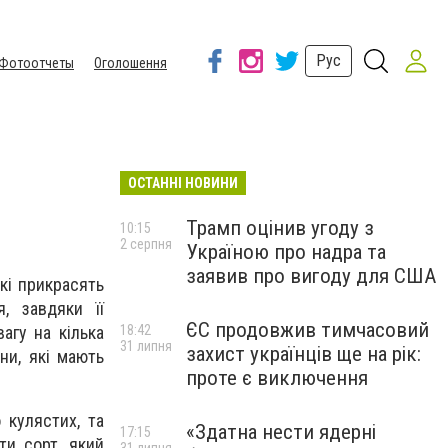
Рус
Фотоотчеты
Оголошення
ОСТАННІ НОВИНИ
Трамп оцінив угоду з
10:15
2 серпня
Україною про надра та
заявив про вигоду для США
кі прикрасять
, завдяки її
ЄС продовжив тимчасовий
вагу на кілька
18:42
31 липня
захист українців ще на рік:
ни, які мають
проте є виключення
 кулястих, та
«Здатна нести ядерні
17:15
ти сорт, який