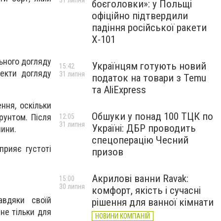
31 липня
боєголовки»: у Польщі
офіційно підтвердили
падіння російської ракети
Х-101
ьного догляду
Українцям готують новий
15:42
пекти догляду
31 липня
податок на товари з Temu
та AliExpress
ння, оскільки
Обшуки у понад 100 ТЦК по
рунтом. Після
12:05
31 липня
Україні: ДБР проводить
лини.
спецоперацію Чесний
прияє густоті
призов
Акрилові ванни Ravak:
15:00
30 липня
комфорт, якість і сучасні
авдяки своїй
рішення для ванної кімнати
 не тільки для
НОВИНИ КОМПАНІЙ