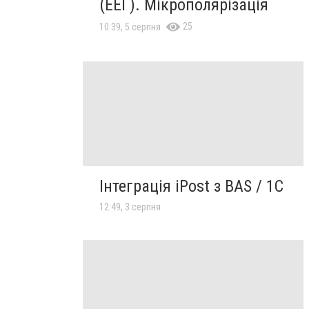
(ЕЕГ). Мікрополярізація
25
10:39, 5 серпня
Інтеграція iPost з BAS / 1С
12:49, 3 серпня