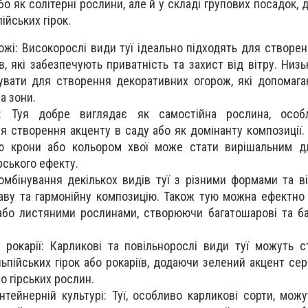
о як солітерні рослини, але й у складі групових посадок,
ійських гірок.
жі: Високорослі види туї ідеально підходять для створен
, які забезпечують приватність та захист від вітру. Низь
вати для створення декоративних огорож, які допомага
а зони.
и: Туя добре виглядає як самостійна рослина, особ
 створення акценту в саду або як домінанту композиції. 
ю крони або кольором хвої може стати вирішальним д
ського ефекту.
омбінування декількох видів туї з різними формами та ві
аву та гармонійну композицію. Також тую можна ефектно
бо листяними рослинами, створюючи багатошарові та ба
та рокарії: Карликові та повільнорослі види туї можуть 
пійських гірок або рокаріїв, додаючи зелений акцент сер
о гірських рослин.
нтейнерній культурі: Туї, особливо карликові сорти, мож