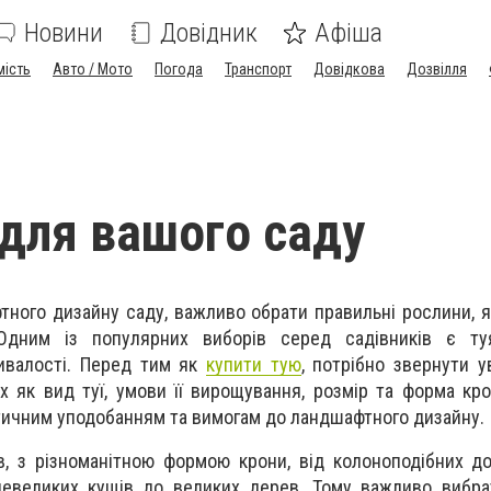
Новини
Довідник
Афіша
мість
Авто / Мото
Погода
Транспорт
Довідкова
Дозвілля
 для вашого саду
тного дизайну саду, важливо обрати правильні рослини, я
Одним із популярних виборів серед садівників є туя
ивалості. Перед тим як
купити тую
, потрібно звернути у
х як вид туї, умови її вирощування, розмір та форма кро
тичним уподобанням та вимогам до ландшафтного дизайну.
ів, з різноманітною формою крони, від колоноподібних до
невеликих кущів до великих дерев. Тому важливо вибра