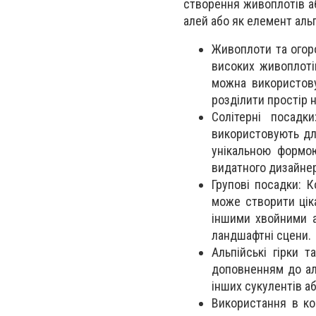
створення живоплотів аб
алей або як елемент альп
Живоплоти та огоро
високих живоплотів
можна використову
розділити простір н
Солітерні посадк
використовують для
унікальною формо
видатного дизайнер
Групові посадки: К
може створити цік
іншими хвойними а
ландшафтні сцени.
Альпійські гірки 
доповненням до аль
інших сукулентів аб
Використання в ко