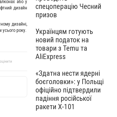
алконах або у
спецоперацію Чесний
афтний дизайн
призов
ному дизайні,
Українцям готують
м усього року.
новий податок на
товари з Temu та
AliExpress
 оцінити
«Здатна нести ядерні
боєголовки»: у Польщі
офіційно підтвердили
падіння російської
ракети Х-101