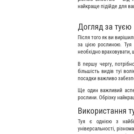
найкраще підійде для ва
Догляд за туєю 
Після того як ви виріши
за цією рослиною. Туя 
необхідно враховувати, 
В першу чергу, потрібн
більшість видів туї вол
посадки важливо забезпе
Ще один важливий аспек
рослини. Обрізку найкращ
Використання т
Туя є однією з найбі
універсальності, різнома