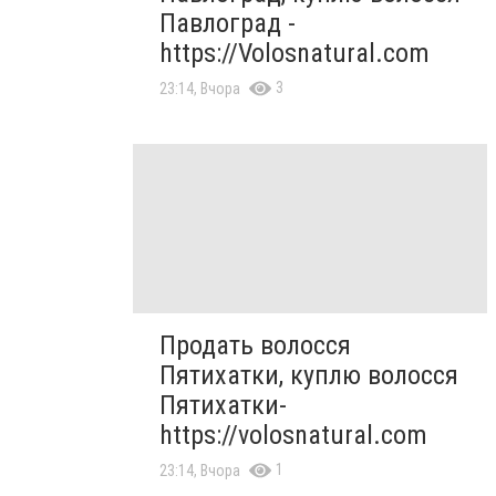
Павлоград -
https://Volosnatural.com
3
23:14, Вчора
Продать волосся
Пятихатки, куплю волосся
Пятихатки-
https://volosnatural.com
1
23:14, Вчора