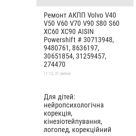
Ремонт АКПП Volvo V40
V50 V60 V70 V90 S80 S60
XC60 XC90 AISIN
Powershift # 30713948,
9480761, 8636197,
30651854, 31259457,
274470
11:13, 31 липня
Для дітей:
нейропсихологічна
корекція,
кінезіотейпування,
логопед, корекційний