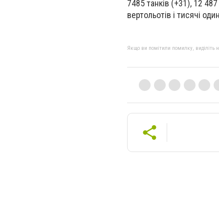
7485 танків (+31), 12 487
вертольотів і тисячі один
Якщо ви помітили помилку, виділіть нео