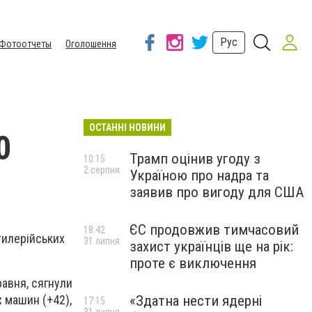
Рус
Фотоотчеты
Оголошення
ОСТАННІ НОВИНИ
0
Трамп оцінив угоду з
10:15
2 серпня
Україною про надра та
заявив про вигоду для США
ЄС продовжив тимчасовий
18:42
тилерійських
31 липня
захист українців ще на рік:
проте є виключення
равня, сягнули
«Здатна нести ядерні
 машин (+42),
17:15