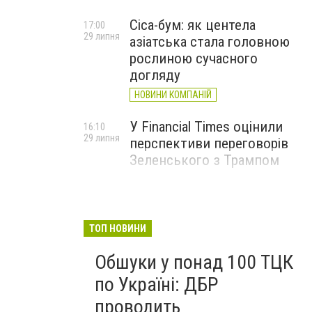
Cica-бум: як центела
17:00
29 липня
азіатська стала головною
рослиною сучасного
догляду
НОВИНИ КОМПАНІЙ
У Financial Times оцінили
16:10
29 липня
перспективи переговорів
Зеленського з Трампом
ТОП НОВИНИ
Обшуки у понад 100 ТЦК
по Україні: ДБР
проводить