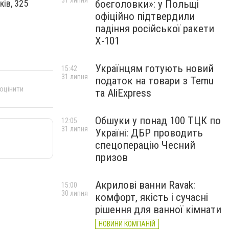
31 липня
боєголовки»: у Польщі
ків, 325
офіційно підтвердили
падіння російської ракети
Х-101
Українцям готують новий
15:42
31 липня
податок на товари з Temu
 оцінити
та AliExpress
Обшуки у понад 100 ТЦК по
12:05
31 липня
Україні: ДБР проводить
спецоперацію Чесний
призов
Акрилові ванни Ravak:
15:00
30 липня
комфорт, якість і сучасні
рішення для ванної кімнати
НОВИНИ КОМПАНІЙ