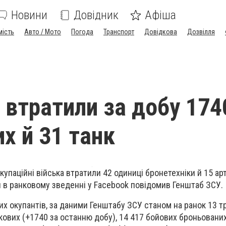
Новини
Довідник
Афіша
мість
Авто / Мото
Погода
Транспорт
Довідкова
Дозвілля
 втратили за добу 174
х й 31 танк
купаційні війська втратили 42 одиниці бронетехніки й 15 ар
я в ранковому зведенні у Facebook повідомив Генштаб ЗСУ.
их окупантів, за даними Генштабу ЗСУ станом на ранок 13 т
кових (+1740 за останню добу), 14 417 бойових броньованих