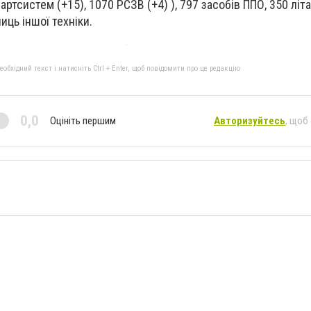
 артсистем (+15), 1070 РСЗВ (+4) ), 797 засобів ППО, 350 літа
иць іншої техніки.
бхідний текст і натисніть Ctrl + Enter, щоб повідомити про це редакцію
0,0
Оцініть першим
Авторизуйтесь
, щоб