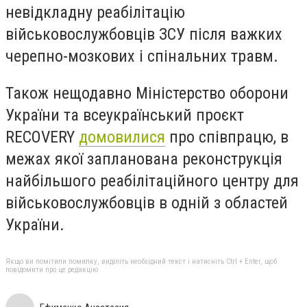
невідкладну реабілітацію
військовослужбовців ЗСУ після важких
черепно-мозкових і спінальних травм.
Також нещодавно Міністерство оборони
України та всеукраїнський проєкт
RECOVERY
домовилися
про співпрацю, в
межах якої запланована реконструкція
найбільшого реабілітаційного центру для
військовослужбовців в одній з областей
України.
Якщо ви помітили помилку, виділіть необхідний текст і натисніть Ctrl + Enter, щоб
повідомити про це редакцію