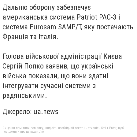
Дальню оборону забезпечує
американська система Patriot PAC-3 і
система Eurosam SAMP/T, яку постачають
Франція та Італія.
Голова військової адміністрації Києва
Сергій Попко заявив, що українські
війська показали, що вони здатні
інтегрувати сучасні системи з
радянськими.
Джерело:
ua.news
Якщо ви помітили помилку, виділіть необхідний текст і натисніть Ctrl + Enter, щоб
повідомити про це редакцію